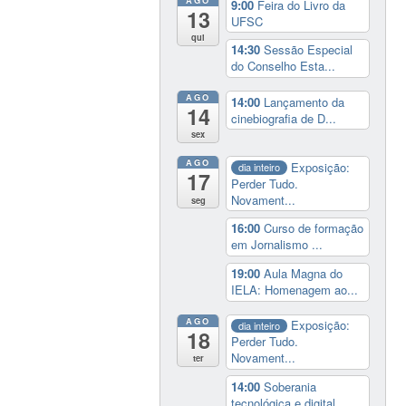
AGO
9:00
Feira do Livro da
13
UFSC
qui
14:30
Sessão Especial
do Conselho Esta...
AGO
14:00
Lançamento da
14
cinebiografia de D...
sex
AGO
Exposição:
dia inteiro
17
Perder Tudo.
Novament...
seg
16:00
Curso de formação
em Jornalismo ...
19:00
Aula Magna do
IELA: Homenagem ao...
AGO
Exposição:
dia inteiro
18
Perder Tudo.
Novament...
ter
14:00
Soberania
tecnológica e digital