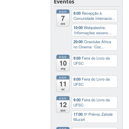
Eventos
AGO
8:00
Recepção à
7
Comunidade Internacio...
sex
10:00
Webpalestra:
‘Informações essenc...
20:00
Cineclube África
no Cinema: ‘Coc...
AGO
9:00
Feira do Livro da
10
UFSC
seg
AGO
9:00
Feira do Livro da
11
UFSC
ter
AGO
9:00
Feira do Livro da
12
UFSC
qua
17:00
3º Prêmio Zahidé
Muzart