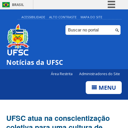
BRASIL
Simplifique!
ACESSIBILIDADE
ALTO CONTRASTE
MAPA DO SITE
Comunica BR
Participe
Acesso à informação
Legislação
Notícias da UFSC
Canais
Área Restrita
Administradores do Site
MENU
UFSC atua na conscientização
coletiva para uma cultura de