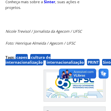
Conheça mais sobre a
Sinter
, suas ações e
projetos.
Nicole Trevisol / Jornalista da Agecom / UFSC
Foto: Henrique Almeida / Agecom / UFSC
Tags:
capes
cultura de
internacionalização
internacionalização
PRINT
Sint