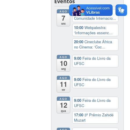
Eventos
AGO
8:00
Recepção à
7
Comunidade Internacio...
sex
10:00
Webpalestra:
‘Informações essenc...
20:00
Cineclube África
no Cinema: ‘Coc...
AGO
9:00
Feira do Livro da
10
UFSC
seg
AGO
9:00
Feira do Livro da
11
UFSC
ter
AGO
9:00
Feira do Livro da
12
UFSC
qua
17:00
3º Prêmio Zahidé
Muzart
AGO