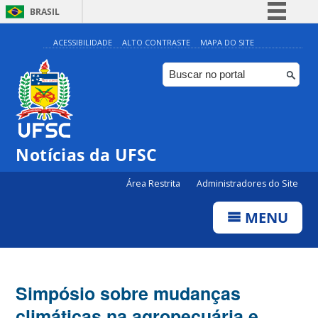
BRASIL
Simplifique!
ACESSIBILIDADE
ALTO CONTRASTE
MAPA DO SITE
Comunica BR
Participe
Acesso à informação
Legislação
Notícias da UFSC
Canais
Área Restrita
Administradores do Site
MENU
Simpósio sobre mudanças
climáticas na agropecuária e