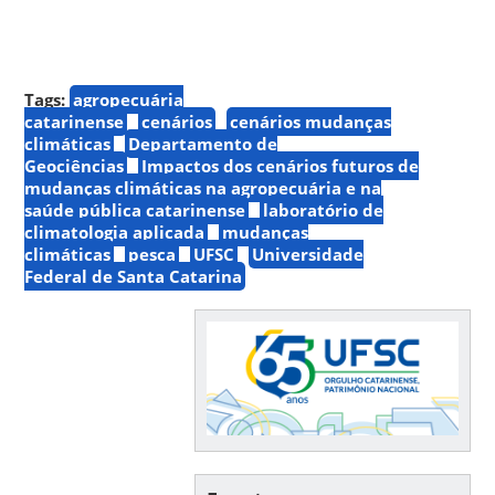
Tags:
agropecuária
catarinense
cenários
cenários mudanças
climáticas
Departamento de
Geociências
Impactos dos cenários futuros de
mudanças climáticas na agropecuária e na
saúde pública catarinense
laboratório de
climatologia aplicada
mudanças
climáticas
pesca
UFSC
Universidade
Federal de Santa Catarina