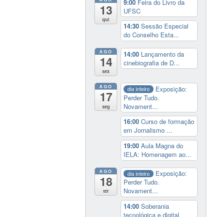
9:00
Feira do Livro da
13
UFSC
qui
14:30
Sessão Especial
do Conselho Esta...
AGO
14:00
Lançamento da
14
cinebiografia de D...
sex
AGO
Exposição:
dia inteiro
17
Perder Tudo.
Novament...
seg
16:00
Curso de formação
em Jornalismo ...
19:00
Aula Magna do
IELA: Homenagem ao...
AGO
Exposição:
dia inteiro
18
Perder Tudo.
Novament...
ter
14:00
Soberania
tecnológica e digital