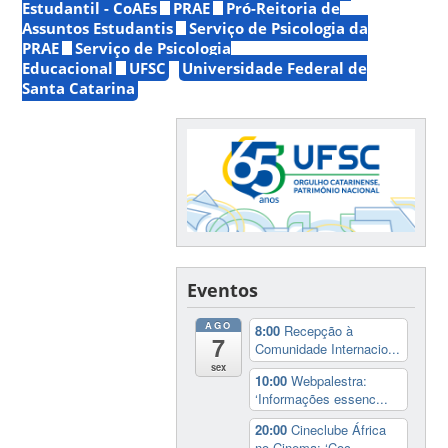
Estudantil - CoAEs
PRAE
Pró-Reitoria de
Assuntos Estudantis
Serviço de Psicologia da
PRAE
Serviço de Psicologia
Educacional
UFSC
Universidade Federal de
Santa Catarina
Eventos
AGO
8:00
Recepção à
7
Comunidade Internacio...
sex
10:00
Webpalestra:
‘Informações essenc...
20:00
Cineclube África
no Cinema: ‘Coc...