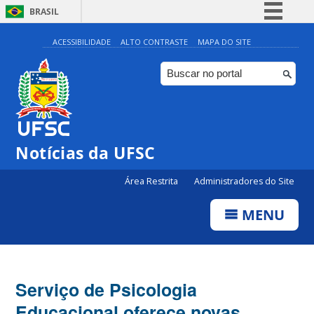
BRASIL
Simplifique!
ACESSIBILIDADE
ALTO CONTRASTE
MAPA DO SITE
Comunica BR
Participe
Acesso à informação
Legislação
Notícias da UFSC
Canais
Área Restrita
Administradores do Site
MENU
Serviço de Psicologia
Educacional oferece novas