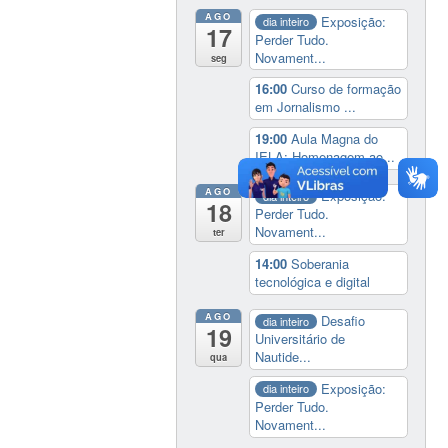
AGO
Exposição:
dia inteiro
17
Perder Tudo.
Novament...
seg
16:00
Curso de formação
em Jornalismo ...
19:00
Aula Magna do
IELA: Homenagem ao...
AGO
Exposição:
dia inteiro
18
Perder Tudo.
Novament...
ter
14:00
Soberania
tecnológica e digital
AGO
Desafio
dia inteiro
19
Universitário de
Nautide...
qua
Exposição:
dia inteiro
Perder Tudo.
Novament...