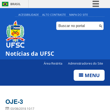
BRASIL
Simplifique!
ACESSIBILIDADE
ALTO CONTRASTE
MAPA DO SITE
Comunica BR
Participe
Acesso à informação
Legislação
Notícias da UFSC
Canais
Área Restrita
Administradores do Site
MENU
OJE-3
03/08/2018 10:17