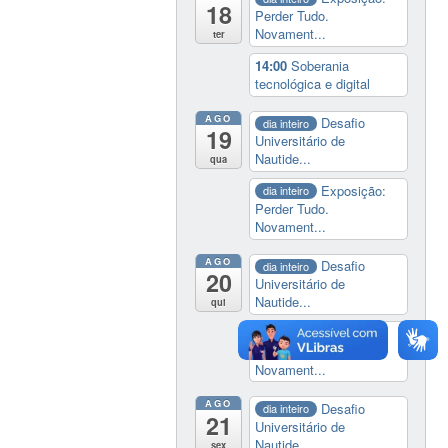
18
Perder Tudo.
Novament...
ter
14:00
Soberania
tecnológica e digital
AGO
Desafio
dia inteiro
19
Universitário de
Nautide...
qua
Exposição:
dia inteiro
Perder Tudo.
Novament...
AGO
Desafio
dia inteiro
20
Universitário de
Nautide...
qui
Exposição:
dia inteiro
Perder Tudo.
Novament...
AGO
Desafio
dia inteiro
21
Universitário de
Nautide...
sex