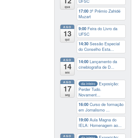
12
UFSC
qua
17:00
3º Prêmio Zahidé
Muzart
AGO
9:00
Feira do Livro da
13
UFSC
qui
14:30
Sessão Especial
do Conselho Esta...
AGO
14:00
Lançamento da
14
cinebiografia de D...
sex
AGO
Exposição:
dia inteiro
17
Perder Tudo.
Novament...
seg
16:00
Curso de formação
em Jornalismo ...
19:00
Aula Magna do
IELA: Homenagem ao...
AGO
Exposição:
dia inteiro