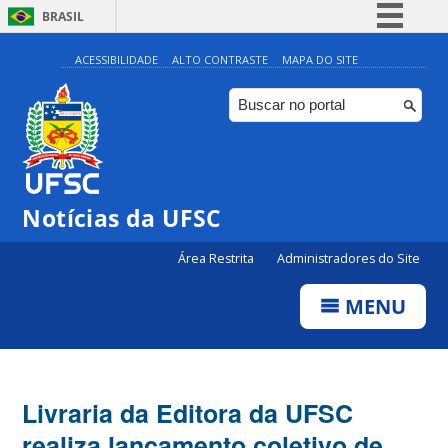
BRASIL
Simplifique!
ACESSIBILIDADE
ALTO CONTRASTE
MAPA DO SITE
Comunica BR
Participe
Acesso à informação
Legislação
Notícias da UFSC
Canais
Área Restrita
Administradores do Site
MENU
Livraria da Editora da UFSC
realiza lançamento coletivo de