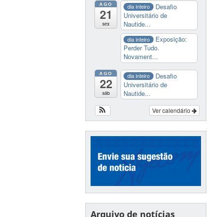
AGO
Desafio
dia inteiro
21
Universitário de
Nautide...
sex
Exposição:
dia inteiro
Perder Tudo.
Novament...
AGO
Desafio
dia inteiro
22
Universitário de
Nautide...
sáb
Ver calendário
Arquivo de notícias