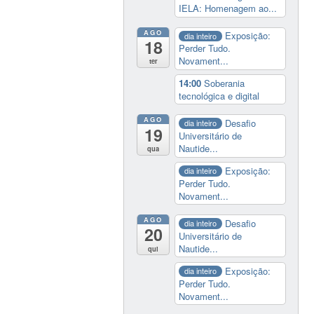
IELA: Homenagem ao...
AGO
Exposição:
dia inteiro
18
Perder Tudo.
Novament...
ter
14:00
Soberania
tecnológica e digital
AGO
Desafio
dia inteiro
19
Universitário de
Nautide...
qua
Exposição:
dia inteiro
Perder Tudo.
Novament...
AGO
Desafio
dia inteiro
20
Universitário de
Nautide...
qui
Exposição:
dia inteiro
Perder Tudo.
Novament...