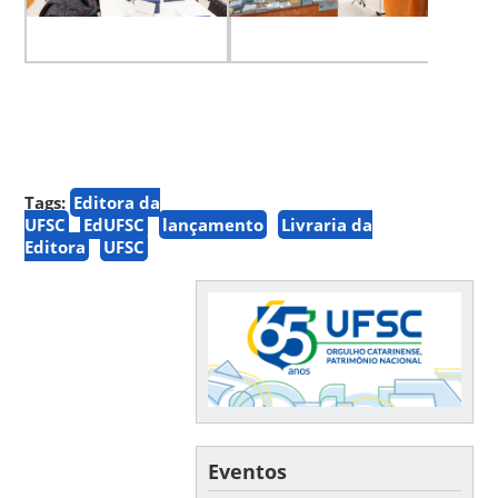
Tags:
Editora da
UFSC
EdUFSC
lançamento
Livraria da
Editora
UFSC
Eventos