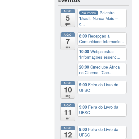
AGO
Palestra
dia inteiro
5
‘Brasil: Nunca Mais –
o...
qua
AGO
8:00
Recepção à
7
Comunidade Internacio...
sex
10:00
Webpalestra:
‘Informações essenc...
20:00
Cineclube África
no Cinema: ‘Coc...
AGO
9:00
Feira do Livro da
10
UFSC
seg
AGO
9:00
Feira do Livro da
11
UFSC
ter
AGO
9:00
Feira do Livro da
12
UFSC