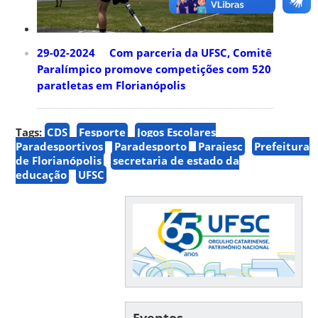
29-02-2024 Com parceria da UFSC, Comitê
Paralímpico promove competições com 520
paratletas em Florianópolis
Tags:
CDS
Fesporte
Jogos Escolares
Paradesportivos
Paradesporto
Parajesc
Prefeitura
de Florianópolis
secretaria de estado da
educação
UFSC
Eventos