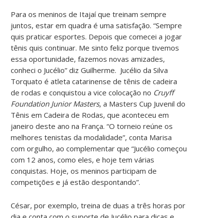
Para os meninos de Itajaí que treinam sempre
juntos, estar em quadra é uma satisfação. “Sempre
quis praticar esportes. Depois que comecei a jogar
tênis quis continuar. Me sinto feliz porque tivemos
essa oportunidade, fazemos novas amizades,
conheci o Jucélio” diz Guilherme. Jucélio da Silva
Torquato é atleta catarinense de tênis de cadeira
de rodas e conquistou a vice colocação no
Cruyff
Foundation Junior Masters
, a Masters Cup Juvenil do
Tênis em Cadeira de Rodas, que aconteceu em
janeiro deste ano na França. “O torneio reúne os
melhores tenistas da modalidade”, conta Marisa
com orgulho, ao complementar que “Jucélio começou
com 12 anos, como eles, e hoje tem várias
conquistas. Hoje, os meninos participam de
competições e já estão despontando”.
César, por exemplo, treina de duas a três horas por
dia e conta com o suporte de Jucélio para dicas e