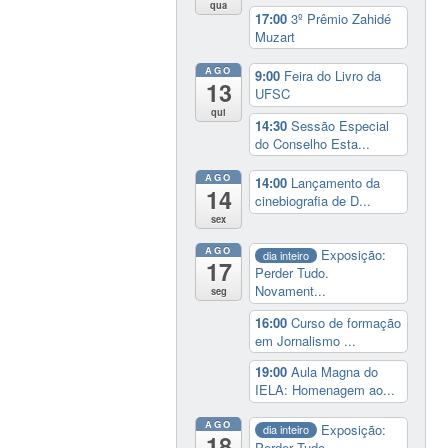
qua
17:00
3º Prêmio Zahidé
Muzart
AGO
9:00
Feira do Livro da
13
UFSC
qui
14:30
Sessão Especial
do Conselho Esta...
AGO
14:00
Lançamento da
14
cinebiografia de D...
sex
AGO
Exposição:
dia inteiro
17
Perder Tudo.
Novament...
seg
16:00
Curso de formação
em Jornalismo ...
19:00
Aula Magna do
IELA: Homenagem ao...
AGO
Exposição:
dia inteiro
18
Perder Tudo.