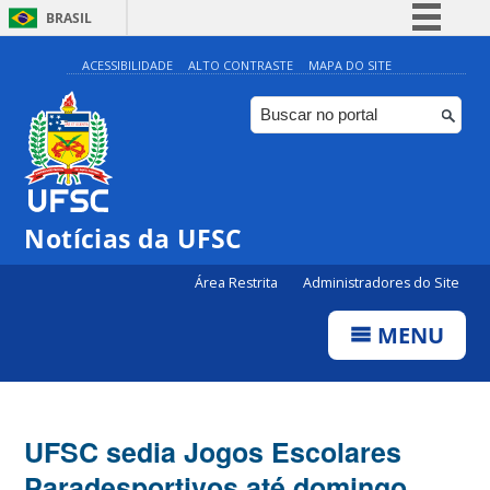
BRASIL
Simplifique!
ACESSIBILIDADE
ALTO CONTRASTE
MAPA DO SITE
Comunica BR
Participe
Acesso à informação
Legislação
Notícias da UFSC
Canais
Área Restrita
Administradores do Site
MENU
UFSC sedia Jogos Escolares
Paradesportivos até domingo,