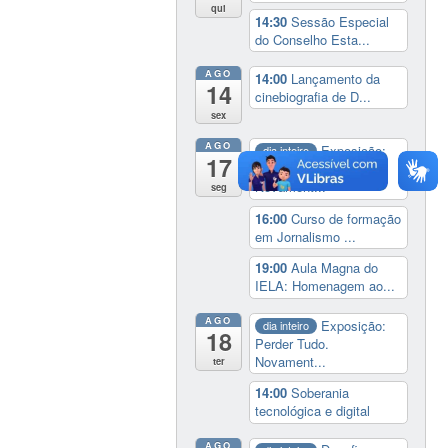
qui
14:30
Sessão Especial
do Conselho Esta...
AGO
14:00
Lançamento da
14
cinebiografia de D...
sex
AGO
Exposição:
dia inteiro
17
Perder Tudo.
Novament...
seg
16:00
Curso de formação
em Jornalismo ...
19:00
Aula Magna do
IELA: Homenagem ao...
AGO
Exposição:
dia inteiro
18
Perder Tudo.
Novament...
ter
14:00
Soberania
tecnológica e digital
AGO