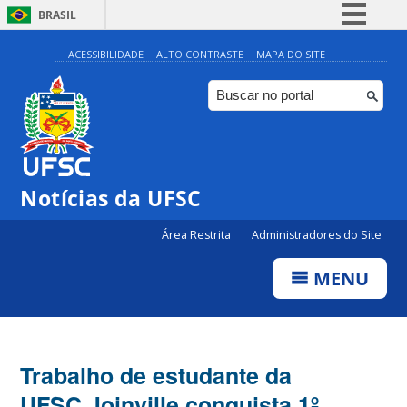
BRASIL
Simplifique!
ACESSIBILIDADE
ALTO CONTRASTE
MAPA DO SITE
Comunica BR
Participe
Acesso à informação
Legislação
Notícias da UFSC
Canais
Área Restrita
Administradores do Site
MENU
Trabalho de estudante da
UFSC Joinville conquista 1º