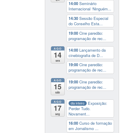
14:00
Seminário
Internacional ‘Ninguém...
14:30
Sessão Especial
do Conselho Esta...
19:00
Cine paredão:
programação de rec...
AGO
14:00
Lançamento da
14
cinebiografia de D...
sex
19:00
Cine paredão:
programação de rec...
AGO
19:00
Cine paredão:
15
programação de rec...
sáb
AGO
Exposição:
dia inteiro
17
Perder Tudo.
Novament...
seg
16:00
Curso de formação
em Jornalismo ...