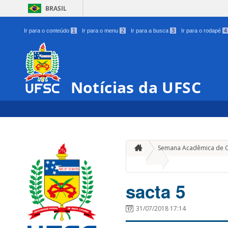
BRASIL
Ir para o conteúdo
1
Ir para o menu
2
Ir para a busca
3
Ir para o rodapé
4
Notícias da UFSC
Semana Acadêmica de Ci
»
sacta 5
sacta 5
31/07/2018 17:14