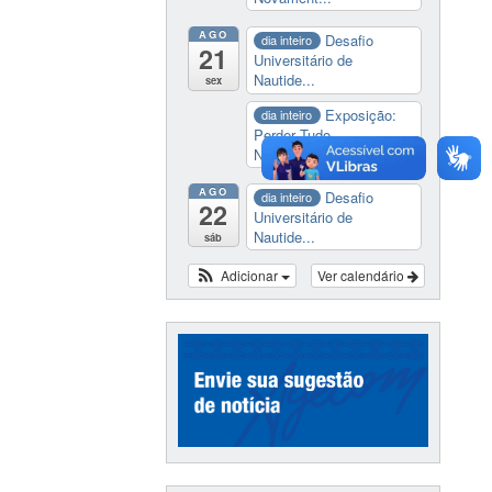
AGO
Desafio
dia inteiro
21
Universitário de
Nautide...
sex
Exposição:
dia inteiro
Perder Tudo.
Novament...
AGO
Desafio
dia inteiro
22
Universitário de
Nautide...
sáb
Adicionar
Ver calendário