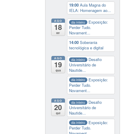
19:00
Aula Magna do
IELA: Homenagem ao...
AGO
Exposição:
dia inteiro
18
Perder Tudo.
Novament...
ter
14:00
Soberania
tecnológica e digital
AGO
Desafio
dia inteiro
19
Universitário de
Nautide...
qua
Exposição:
dia inteiro
Perder Tudo.
Novament...
AGO
Desafio
dia inteiro
20
Universitário de
Nautide...
qui
Exposição:
dia inteiro
Perder Tudo.
Novament...