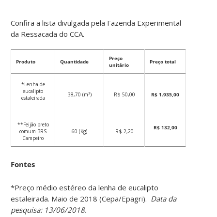
Confira a lista divulgada pela Fazenda Experimental
da Ressacada do CCA.
Preço
Produto
Quantidade
Preço total
unitário
*Lenha de
eucalipto
3
38,70 (m
)
R$ 50,00
R$ 1.935,00
estaleirada
**Feijão preto
R$ 132,00
comum BRS
60 (Kg)
R$ 2,20
Campeiro
Fontes
*Preço médio estéreo da lenha de eucalipto
estaleirada. Maio de 2018 (Cepa/Epagri).
Data da
pesquisa: 13/06/2018.