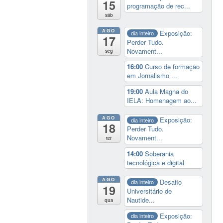
15
programação de rec...
sáb
AGO
Exposição:
dia inteiro
17
Perder Tudo.
Novament...
seg
16:00
Curso de formação
em Jornalismo ...
19:00
Aula Magna do
IELA: Homenagem ao...
AGO
Exposição:
dia inteiro
18
Perder Tudo.
Novament...
ter
14:00
Soberania
tecnológica e digital
AGO
Desafio
dia inteiro
19
Universitário de
Nautide...
qua
Exposição:
dia inteiro