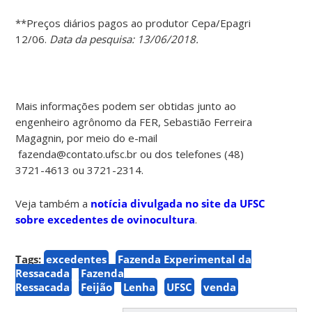
**Preços diários pagos ao produtor Cepa/Epagri
12/06.
Data da pesquisa: 13/06/2018.
Mais informações podem ser obtidas junto ao
engenheiro agrônomo da FER, Sebastião Ferreira
Magagnin, por meio do e-mail
fazenda@contato.ufsc.br ou dos telefones (48)
3721-4613 ou 3721-2314.
Veja também a
notícia divulgada no site da UFSC
sobre excedentes de ovinocultura
.
Tags:
excedentes
Fazenda Experimental da
Ressacada
Fazenda
Ressacada
Feijão
Lenha
UFSC
venda