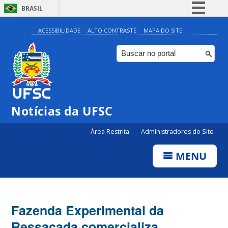
BRASIL
Simplifique!
ACESSIBILIDADE
ALTO CONTRASTE
MAPA DO SITE
Comunica BR
Participe
Acesso à informação
Legislação
Notícias da UFSC
Canais
Área Restrita
Administradores do Site
MENU
Fazenda Experimental da
Ressacada comercializa