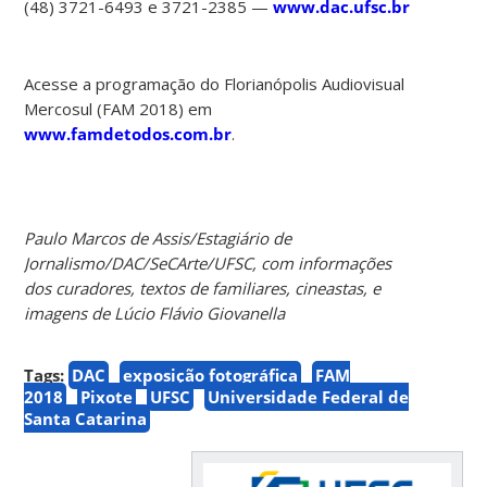
(48) 3721-6493 e 3721-2385 —
www.dac.ufsc.br
Acesse a programação do Florianópolis Audiovisual
Mercosul (FAM 2018) em
www.famdetodos.com.br
.
Paulo Marcos de Assis/Estagiário de
Jornalismo/DAC/SeCArte/UFSC, com
informações
dos curadores,
textos
de familiares, cineastas,
e
imagens de Lúcio Flávio Giovanella
Tags:
DAC
exposição fotográfica
FAM
2018
Pixote
UFSC
Universidade Federal de
Santa Catarina