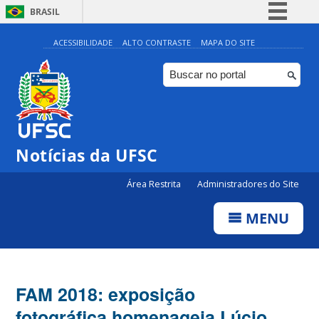
BRASIL
Simplifique!
ACESSIBILIDADE
ALTO CONTRASTE
MAPA DO SITE
Comunica BR
Participe
Acesso à informação
Legislação
Notícias da UFSC
Canais
Área Restrita
Administradores do Site
MENU
FAM 2018: exposição
fotográfica homenageia Lúcio