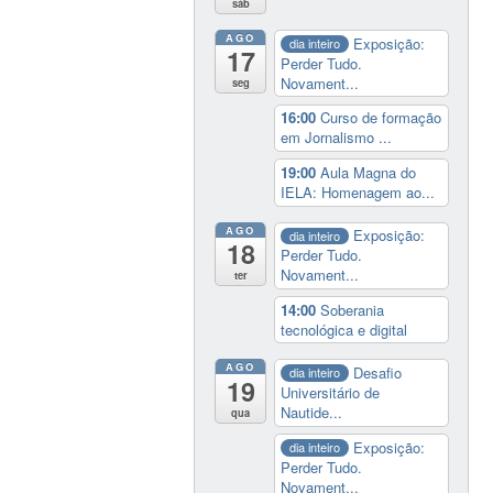
sáb
AGO
Exposição:
dia inteiro
17
Perder Tudo.
Novament...
seg
16:00
Curso de formação
em Jornalismo ...
19:00
Aula Magna do
IELA: Homenagem ao...
AGO
Exposição:
dia inteiro
18
Perder Tudo.
Novament...
ter
14:00
Soberania
tecnológica e digital
AGO
Desafio
dia inteiro
19
Universitário de
Nautide...
qua
Exposição:
dia inteiro
Perder Tudo.
Novament...