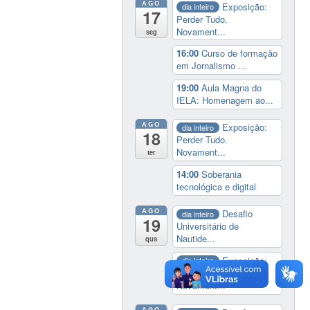
AGO
Exposição:
dia inteiro
17
Perder Tudo.
Novament...
seg
16:00
Curso de formação
em Jornalismo ...
19:00
Aula Magna do
IELA: Homenagem ao...
AGO
Exposição:
dia inteiro
18
Perder Tudo.
Novament...
ter
14:00
Soberania
tecnológica e digital
AGO
Desafio
dia inteiro
19
Universitário de
Nautide...
qua
Exposição:
dia inteiro
Perder Tudo.
Novament...
AGO