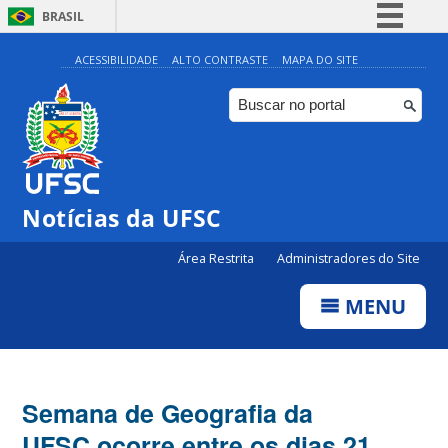
BRASIL
Simplifique!
ACESSIBILIDADE
ALTO CONTRASTE
MAPA DO SITE
Comunica BR
Participe
Acesso à informação
Legislação
Notícias da UFSC
Canais
Área Restrita
Administradores do Site
MENU
Semana de Geografia da
UFSC ocorre entre os dias 21