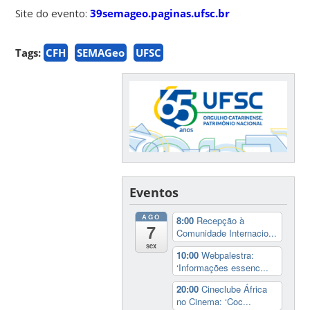
Site do evento:
39semageo.paginas.ufsc.br
Tags:
CFH
SEMAGeo
UFSC
Eventos
AGO
8:00
Recepção à
7
Comunidade Internacio...
sex
10:00
Webpalestra:
‘Informações essenc...
20:00
Cineclube África
no Cinema: ‘Coc...