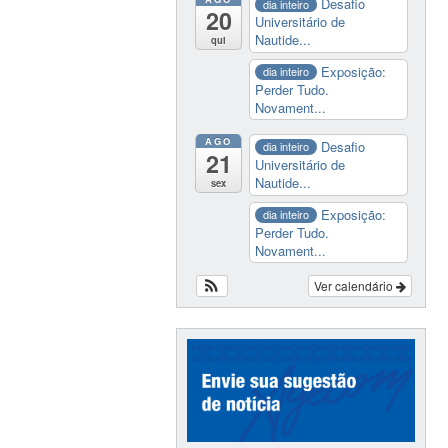
Desafio
dia inteiro
20
Universitário de
Nautide...
qui
Exposição:
dia inteiro
Perder Tudo.
Novament...
AGO
Desafio
dia inteiro
21
Universitário de
Nautide...
sex
Exposição:
dia inteiro
Perder Tudo.
Novament...
Ver calendário