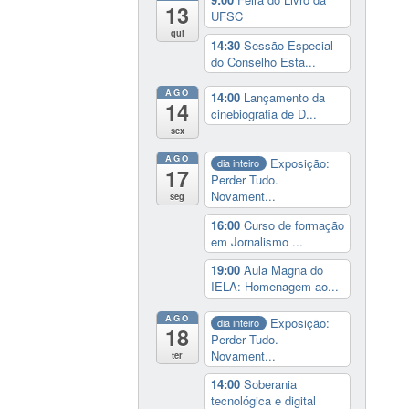
13
UFSC
qui
14:30
Sessão Especial
do Conselho Esta...
AGO
14:00
Lançamento da
14
cinebiografia de D...
sex
AGO
Exposição:
dia inteiro
17
Perder Tudo.
Novament...
seg
16:00
Curso de formação
em Jornalismo ...
19:00
Aula Magna do
IELA: Homenagem ao...
AGO
Exposição:
dia inteiro
18
Perder Tudo.
Novament...
ter
14:00
Soberania
tecnológica e digital