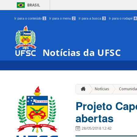
BRASIL
Ir para o conteúdo
1
Ir para o menu
2
Ir para a busca
3
Ir para o rodapé
4
Notícias da UFSC
Notícias
Comunida
Projeto Cap
abertas
28/05/2018 12:42