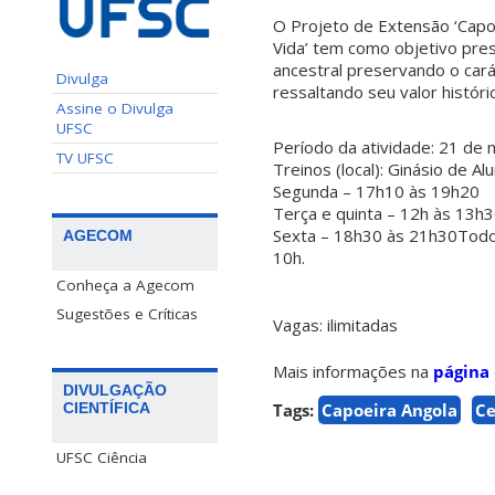
O Projeto de Extensão ‘Capoe
Vida’ tem como objetivo pres
ancestral preservando o carát
Divulga
ressaltando seu valor históri
Assine o Divulga
UFSC
Período da atividade: 21 de
TV UFSC
Treinos (local): Ginásio de A
Segunda – 17h10 às 19h20
Terça e quinta – 12h às 13h
Sexta – 18h30 às 21h30Todo
AGECOM
10h.
Conheça a Agecom
Sugestões e Críticas
Vagas: ilimitadas
Mais informações na
página
DIVULGAÇÃO
CIENTÍFICA
Tags:
Capoeira Angola
Ce
UFSC Ciência