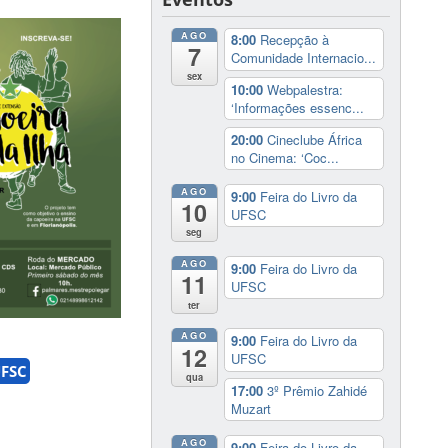
AGO
8:00
Recepção à
7
Comunidade Internacio...
sex
10:00
Webpalestra:
‘Informações essenc...
20:00
Cineclube África
no Cinema: ‘Coc...
AGO
9:00
Feira do Livro da
10
UFSC
seg
AGO
9:00
Feira do Livro da
11
UFSC
ter
AGO
9:00
Feira do Livro da
12
UFSC
FSC
qua
17:00
3º Prêmio Zahidé
Muzart
AGO
9:00
Feira do Livro da