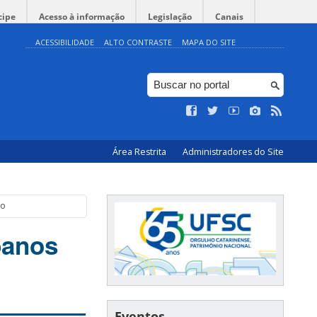
cipe
Acesso à informação
Legislação
Canais
ACESSIBILIDADE
ALTO CONTRASTE
MAPA DO SITE
Área Restrita
Administradores do Site
ão
banos
Eventos