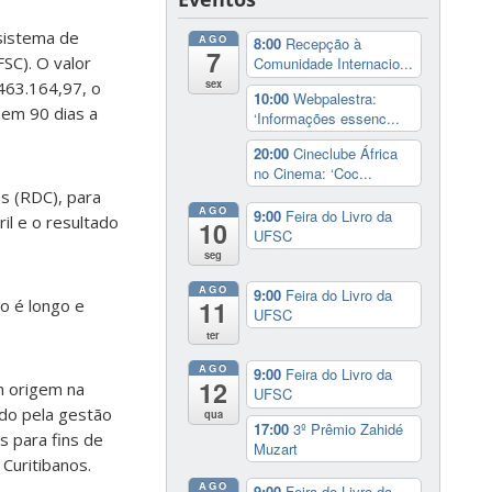
 sistema de
AGO
8:00
Recepção à
7
SC). O valor
Comunidade Internacio...
sex
463.164,97, o
10:00
Webpalestra:
em 90 dias a
‘Informações essenc...
20:00
Cineclube África
no Cinema: ‘Coc...
as (RDC), para
AGO
9:00
Feira do Livro da
il e o resultado
10
UFSC
seg
AGO
9:00
Feira do Livro da
o é longo e
11
UFSC
ter
AGO
9:00
Feira do Livro da
12
m origem na
UFSC
ado pela gestão
qua
17:00
3º Prêmio Zahidé
s para fins de
Muzart
Curitibanos.
AGO
9:00
Feira do Livro da