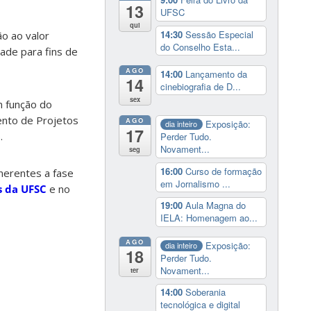
13
UFSC
qui
14:30
Sessão Especial
o ao valor
do Conselho Esta...
dade para fins de
AGO
14:00
Lançamento da
14
cinebiografia de D...
sex
m função do
ento de Projetos
AGO
Exposição:
dia inteiro
17
.
Perder Tudo.
Novament...
seg
16:00
Curso de formação
nerentes a fase
em Jornalismo ...
s da UFSC
e no
19:00
Aula Magna do
IELA: Homenagem ao...
AGO
Exposição:
dia inteiro
18
Perder Tudo.
Novament...
ter
14:00
Soberania
tecnológica e digital