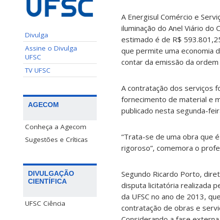
A Energisul Comércio e Servi
iluminação do Anel Viário do
Divulga
estimado é de R$ 593.801,25
Assine o Divulga
que permite uma economia d
UFSC
contar da emissão da ordem 
TV UFSC
A contratação dos serviços f
fornecimento de material e m
AGECOM
publicado nesta segunda-feira
Conheça a Agecom
“Trata-se de uma obra que é 
Sugestões e Críticas
rigoroso”, comemora o profes
Segundo Ricardo Porto, dire
DIVULGAÇÃO
CIENTÍFICA
disputa licitatória realizada
da UFSC no ano de 2013, que 
UFSC Ciência
contratação de obras e servi
Considerando a fase externa