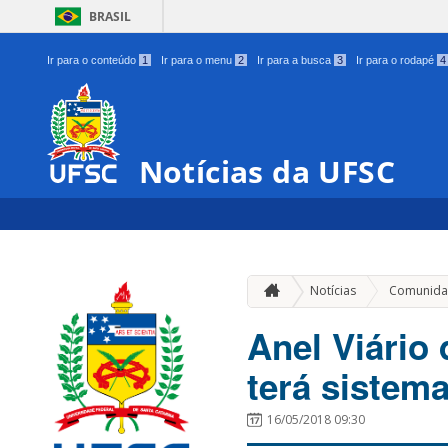
BRASIL
Ir para o conteúdo
1
Ir para o menu
2
Ir para a busca
3
Ir para o rodapé
4
Notícias da UFSC
Notícias
Comunida
Anel Viário
terá sistem
16/05/2018 09:30