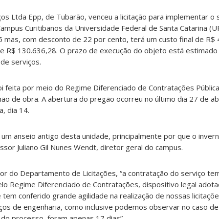
ços Ltda Epp, de Tubarão, venceu a licitação para implementar o
 Campus Curitibanos da Universidade Federal de Santa Catarina (UF
 mas, com desconto de 22 por cento, terá um custo final de R$ 
e R$ 130.636,28. O prazo de execução do objeto está estimado 
de serviços.
oi feita por meio do Regime Diferenciado de Contratações Públic
ão de obra. A abertura do pregão ocorreu no último dia 27 de abr
, dia 14.
um anseio antigo desta unidade, principalmente por que o invern
sor Juliano Gil Nunes Wendt, diretor geral do campus.
tor do Departamento de Licitações, “a contratação do serviço te
 pelo Regime Diferenciado de Contratações, dispositivo legal adot
tem conferido grande agilidade na realização de nossas licitaçõe
ços de engenharia, como inclusive podemos observar no caso de 
 do processo, foram apenas 17 dias”.