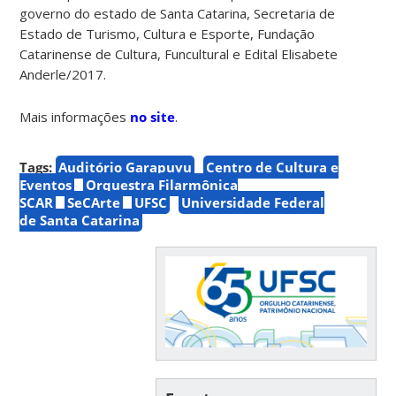
governo do estado de Santa Catarina, Secretaria de
Estado de Turismo, Cultura e Esporte, Fundação
Catarinense de Cultura, Funcultural e Edital Elisabete
Anderle/2017.
Mais informações
no site
.
Tags:
Auditório Garapuvu
Centro de Cultura e
Eventos
Orquestra Filarmônica
SCAR
SeCArte
UFSC
Universidade Federal
de Santa Catarina