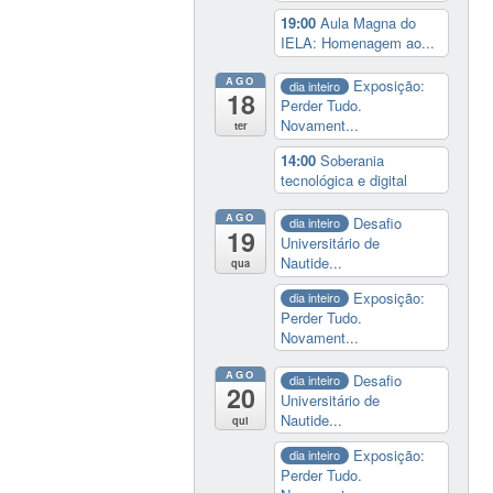
19:00
Aula Magna do
IELA: Homenagem ao...
AGO
Exposição:
dia inteiro
18
Perder Tudo.
Novament...
ter
14:00
Soberania
tecnológica e digital
AGO
Desafio
dia inteiro
19
Universitário de
Nautide...
qua
Exposição:
dia inteiro
Perder Tudo.
Novament...
AGO
Desafio
dia inteiro
20
Universitário de
Nautide...
qui
Exposição:
dia inteiro
Perder Tudo.