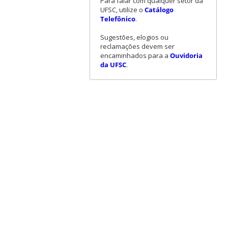
Para falar com qualquer setor da
UFSC, utilize o
Catálogo
Telefônico
.
Sugestões, elogios ou
reclamações devem ser
encaminhados para a
Ouvidoria
da UFSC
.