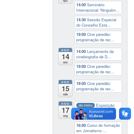
qui
14:00
Seminário
Internacional ‘Ninguém...
14:30
Sessão Especial
do Conselho Esta...
19:00
Cine paredão:
programação de rec...
AGO
14:00
Lançamento da
14
cinebiografia de D...
sex
19:00
Cine paredão:
programação de rec...
AGO
19:00
Cine paredão:
15
programação de rec...
sáb
AGO
Exposição:
dia inteiro
17
Perder Tudo.
Novament...
seg
16:00
Curso de formação
em Jornalismo ...