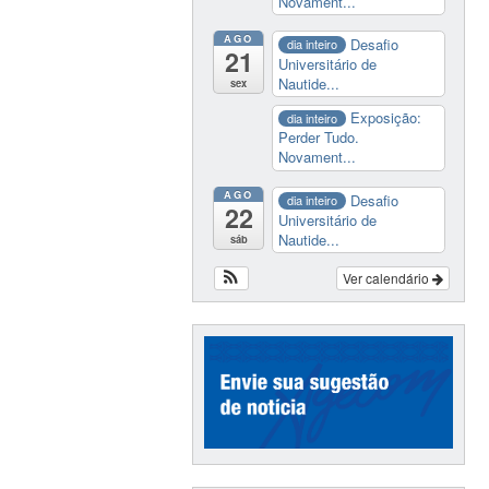
Novament...
AGO
Desafio
dia inteiro
21
Universitário de
Nautide...
sex
Exposição:
dia inteiro
Perder Tudo.
Novament...
AGO
Desafio
dia inteiro
22
Universitário de
Nautide...
sáb
Ver calendário