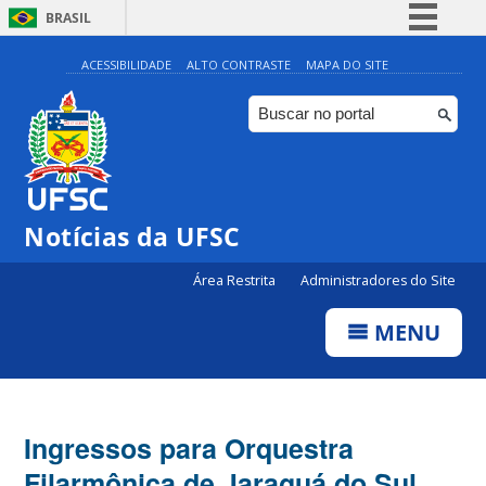
BRASIL
Simplifique!
ACESSIBILIDADE
ALTO CONTRASTE
MAPA DO SITE
Comunica BR
Participe
Acesso à informação
Legislação
Notícias da UFSC
Canais
Área Restrita
Administradores do Site
MENU
Ingressos para Orquestra
Filarmônica de Jaraguá do Sul