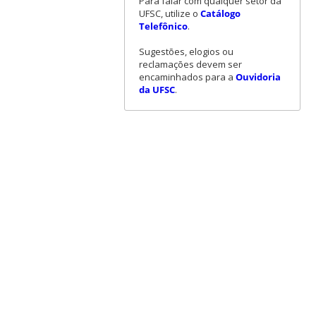
Para falar com qualquer setor da
UFSC, utilize o
Catálogo
Telefônico
.
Sugestões, elogios ou
reclamações devem ser
encaminhados para a
Ouvidoria
da UFSC
.