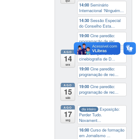
qui
14:00
Seminário
Internacional ‘Ninguém...
14:30
Sessão Especial
do Conselho Esta...
19:00
Cine paredão:
programação de rec...
AGO
14:00
Lançamento da
14
cinebiografia de D...
sex
19:00
Cine paredão:
programação de rec...
AGO
19:00
Cine paredão:
15
programação de rec...
sáb
AGO
Exposição:
dia inteiro
17
Perder Tudo.
Novament...
seg
16:00
Curso de formação
em Jornalismo ...