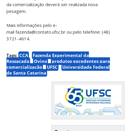
da comercialização deverá ser realizada nova
pesagem.
Mais informações pelo e-
mail fazenda@contato.ufsc.br ou pelo telefone: (48)
3721-4614.
Tags:
CCA
Fazenda Experimental da
Ressacada
Ovino
produtos excedentes para
comercialização
UFSC
Universidade Federal
de Santa Catarina