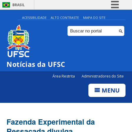
BRASIL
Simplifique!
ACESSIBILIDADE
ALTO CONTRASTE
MAPA DO SITE
Comunica BR
Participe
Acesso à informação
Legislação
Notícias da UFSC
Canais
Área Restrita
Administradores do Site
MENU
Fazenda Experimental da
Ressacada divulga