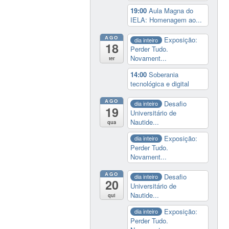
19:00
Aula Magna do
IELA: Homenagem ao...
AGO
Exposição:
dia inteiro
18
Perder Tudo.
Novament...
ter
14:00
Soberania
tecnológica e digital
AGO
Desafio
dia inteiro
19
Universitário de
Nautide...
qua
Exposição:
dia inteiro
Perder Tudo.
Novament...
AGO
Desafio
dia inteiro
20
Universitário de
Nautide...
qui
Exposição:
dia inteiro
Perder Tudo.