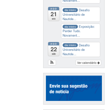
Novament...
AGO
Desafio
dia inteiro
21
Universitário de
Nautide...
sex
Exposição:
dia inteiro
Perder Tudo.
Novament...
AGO
Desafio
dia inteiro
22
Universitário de
Nautide...
sáb
Ver calendário