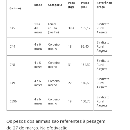
Peso
Preço
Referência
Idade
Categoria
(Kg)
(R$)
preço
(brinco)
18 a
Fêmea
Sindicato
C45
48
adulta
38,4
165,12
Rural
meses
(ovelha)
Alegrete
Sindicato
4 a 6
Cordeiro
C44
18
95,40
Rural
meses
macho
Alegrete
Sindicato
4 a 6
Cordeiro
C48
31
164,30
Rural
meses
macho
Alegrete
Sindicato
4 a 6
Cordeiro
C49
22
116,60
Rural
meses
macho
Alegrete
Sindicato
4 a 6
Cordeiro
C396
19
100,70
Rural
meses
macho
Alegrete
Os pesos dos animais são referentes à pesagem
de 27 de março. Na efetivação