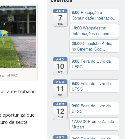
AGO
8:00
Recepção à
7
Comunidade Internacio...
sex
10:00
Webpalestra:
‘Informações essenc...
20:00
Cineclube África
no Cinema: ‘Coc...
AGO
9:00
Feira do Livro da
10
UFSC
seg
gecom/UFSC
AGO
9:00
Feira do Livro da
11
UFSC
portante trabalho
ter
AGO
9:00
Feira do Livro da
12
UFSC
e oportuniza que
qua
17:00
3º Prêmio Zahidé
turo da sexta
Muzart
AGO
9:00
Feira do Livro da