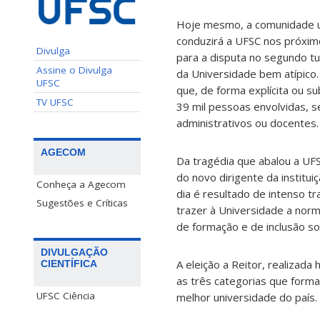
Hoje mesmo, a comunidade un
conduzirá a UFSC nos próxim
Divulga
para a disputa no segundo tur
Assine o Divulga
da Universidade bem atípico.
UFSC
que, de forma explícita ou su
TV UFSC
39 mil pessoas envolvidas, s
administrativos ou docentes.
AGECOM
Da tragédia que abalou a U
do novo dirigente da institu
Conheça a Agecom
dia é resultado de intenso t
Sugestões e Críticas
trazer à Universidade a norm
de formação e de inclusão soc
DIVULGAÇÃO
A eleição a Reitor, realiza
CIENTÍFICA
as três categorias que forma
UFSC Ciência
melhor universidade do país.