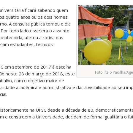
iversitária ficará sabendo quem
os quatro anos ou os dois nomes
no. A consulta pública tornou o dia
 Por todo lado esse era o assunto
bentendida, afetou a rotina das
ejam estudantes, técnicos-
FSC em setembro de 2017 à escolha
Foto: Ítalo Padilha/A
ição neste 28 de março de 2018, este
rabalho, com o objetivo maior de
alidade acadêmica e administrativa e dar a visibilidade ao seu im
ial.
da historicamente na UFSC desde a década de 80, democraticament
m e constroem a Universidade, decidam de forma igualitária o fu