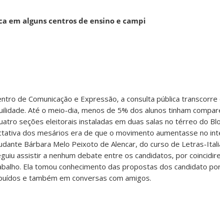
ica em alguns centros de ensino e campi
ntro de Comunicação e Expressão, a consulta pública transcorre
uilidade. Até o meio-dia, menos de 5% dos alunos tinham compar
uatro seções eleitorais instaladas em duas salas no térreo do Blo
tativa dos mesários era de que o movimento aumentasse no inte
udante Bárbara Melo Peixoto de Alencar, do curso de Letras-Itali
guiu assistir a nenhum debate entre os candidatos, por coincidi
abalho. Ela tomou conhecimento das propostas dos candidato p
ibuídos e também em conversas com amigos.