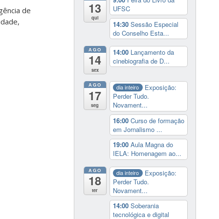
13
UFSC
Agência de
qui
idade,
14:30
Sessão Especial
do Conselho Esta...
AGO
14:00
Lançamento da
14
cinebiografia de D...
sex
AGO
Exposição:
dia inteiro
17
Perder Tudo.
Novament...
seg
16:00
Curso de formação
em Jornalismo ...
19:00
Aula Magna do
IELA: Homenagem ao...
AGO
Exposição:
dia inteiro
18
Perder Tudo.
Novament...
ter
14:00
Soberania
tecnológica e digital