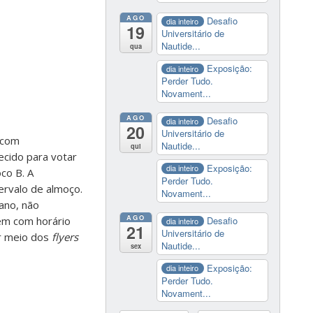
AGO
Desafio
dia inteiro
19
Universitário de
Nautide...
qua
Exposição:
dia inteiro
Perder Tudo.
Novament...
AGO
Desafio
dia inteiro
20
Universitário de
 com
Nautide...
qui
ecido para votar
Exposição:
dia inteiro
co B. A
Perder Tudo.
rvalo de almoço.
Novament...
ano, não
AGO
rem com horário
Desafio
dia inteiro
21
Universitário de
or meio dos
flyers
Nautide...
sex
Exposição:
dia inteiro
Perder Tudo.
Novament...