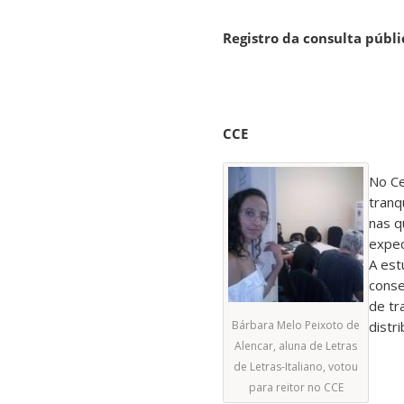
Registro da consulta públ
CCE
No Ce
tranq
nas q
expec
A est
conse
de tr
Bárbara Melo Peixoto de
distr
Alencar, aluna de Letras
de Letras-Italiano, votou
para reitor no CCE