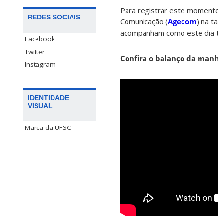
Para registrar este momento
REDES SOCIAIS
Comunicação (
Agecom
) na t
acompanham como este dia tr
Facebook
Twitter
Confira o balanço da manh
Instagram
IDENTIDADE
VISUAL
Marca da UFSC