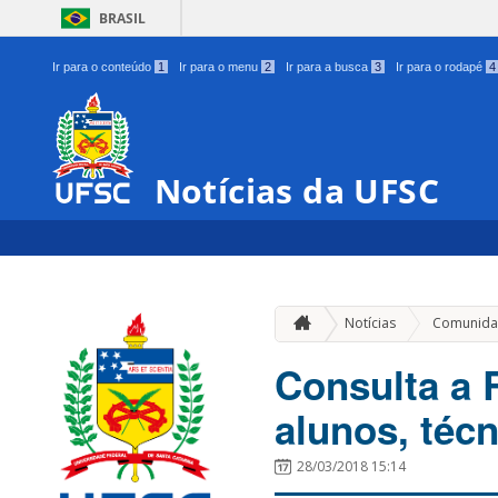
BRASIL
Ir para o conteúdo
1
Ir para o menu
2
Ir para a busca
3
Ir para o rodapé
4
Notícias da UFSC
Notícias
Comunida
Consulta a 
alunos, téc
28/03/2018 15:14