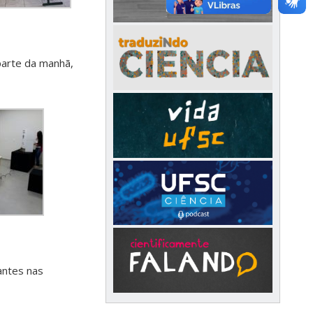
parte da manhã,
antes nas