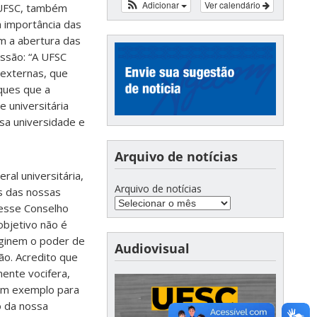
Adicionar
Ver calendário
 UFSC, também
a importância das
am a abertura das
essão: “A UFSC
 externas, que
ques que a
 universitária
ssa universidade e
Arquivo de notícias
l universitária,
Arquivo de notícias
s das nossas
 esse Conselho
objetivo não é
aginem o poder de
Audiovisual
ão. Acredito que
mente vocifera,
 um exemplo para
o da nossa