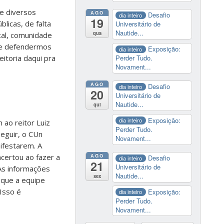
de diversos
AGO
Desafio
dia inteiro
19
licas, de falta
Universitário de
Nautide...
qua
cal, comunidade
de defendermos
Exposição:
dia inteiro
itoria daqui pra
Perder Tudo.
Novament...
AGO
Desafio
dia inteiro
20
Universitário de
Nautide...
qui
Exposição:
dia inteiro
 ao reitor Luiz
Perder Tudo.
seguir, o CUn
Novament...
nifestarem.
A
AGO
acertou ao fazer a
Desafio
dia inteiro
21
Universitário de
As informações
Nautide...
sex
 que a equipe
 Isso é
Exposição:
dia inteiro
Perder Tudo.
Novament...