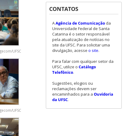
CONTATOS
A
Agência de Comunicação
da
Universidade Federal de Santa
Catarina é o setor responsável
pela atualização de notícias no
site da UFSC. Para solicitar uma
divulgação, acesse
o site
.
/Agecom/UFSC
Para falar com qualquer setor da
UFSC, utilize o
Catálogo
Telefônico
.
Sugestões, elogios ou
reclamações devem ser
encaminhados para a
Ouvidoria
da UFSC
.
/Agecom/UFSC