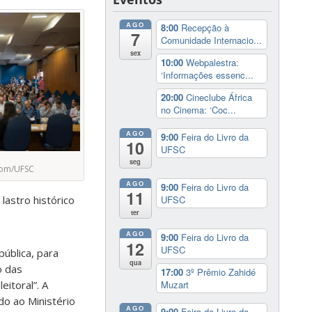
AGO
8:00
Recepção à
7
Comunidade Internacio...
sex
10:00
Webpalestra:
‘Informações essenc...
20:00
Cineclube África
no Cinema: ‘Coc...
AGO
9:00
Feira do Livro da
10
UFSC
seg
ecom/UFSC
AGO
9:00
Feira do Livro da
11
UFSC
o lastro histórico
ter
AGO
9:00
Feira do Livro da
12
UFSC
ública, para
qua
o das
17:00
3º Prêmio Zahidé
Muzart
itoral”. A
do ao Ministério
AGO
9:00
Feira do Livro da