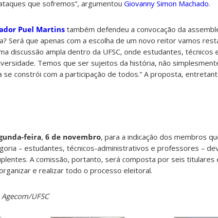
s ataques que sofremos”, argumentou
Giovanny Simon Machado
.
dor Puel Martins
também defendeu a convocação da assemblei
a? Será que apenas com a escolha de um novo reitor vamos rest
a discussão ampla dentro da UFSC, onde estudantes, técnicos 
iversidade. Temos que ser sujeitos da história, não simplesmente
se constrói com a participação de todos.” A proposta, entretanto
gunda-feira
,
6 de novembro
, para a indicação dos membros qu
egoria – estudantes, técnicos-administrativos e professores – dev
lentes. A comissão, portanto, será composta por seis titulares 
rganizar e realizar todo o processo eleitoral.
da Agecom/UFSC