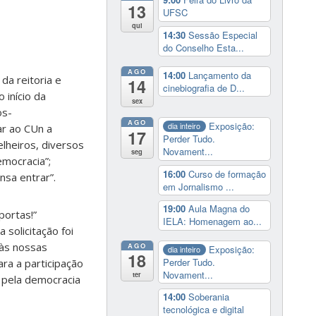
13
UFSC
qui
14:30
Sessão Especial
do Conselho Esta...
AGO
14:00
Lançamento da
da reitoria e
14
cinebiografia de D...
 início da
sex
os-
AGO
Exposição:
dia inteiro
ar ao CUn a
17
Perder Tudo.
lheiros, diversos
Novament...
seg
emocracia”;
16:00
Curso de formação
nsa entrar”.
em Jornalismo ...
19:00
Aula Magna do
portas!”
IELA: Homenagem ao...
 solicitação foi
 às nossas
AGO
Exposição:
dia inteiro
18
Perder Tudo.
ra a participação
Novament...
ter
 pela democracia
14:00
Soberania
tecnológica e digital