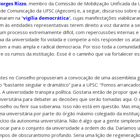
orges Rizzo
,
membro da Comissão de Mobilização Unificada da
 de Comunicação da UFSC (Agecom) e, a seguir, discursou sobre 
inaram na “
vigília democrática
“
, cujas manifestações viabilizar
am às entidades representativas terem direito a voz durante a s
m processo extremamente difícil, com repercussões internas e
ia da universidade foi violada e compete a nós responder os ata
m a mais ampla e radical democracia. Por isso toda a comunidade
re os rumos da instituição. Esse é o caminho que vai fortalecer e
es no Conselho propuseram a convocação de uma assembleia gera
“bastante singular e dramático” para a UFSC: “Fomos arrancado
. A universidade transpira política. Gostaria então de propor que
versitária para debater as decisões que serão tomadas aqui. O 
nselho ou ferir sua soberania. Isso não está em questão. Mas im
 universitária por parte do órgão máximo colegiado da instituiç
cício da autonomia universitária. Não é algo que a gente simples
olocar para o conjunto da universidade a ordem do dia. Daríamos
empos de obscurantismo profundo. Seria uma lição de regeneraçã