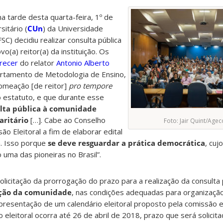
a tarde desta quarta-feira, 1º de
itário (
CUn
) da Universidade
SC) decidiu realizar consulta pública
vo(a) reitor(a) da instituição. Os
recer
do relator
Antonio Alberto
artamento de Metodologia de Ensino,
nomeação [de reitor]
pro tempore
o estatuto, e que durante esse
lta pública à comunidade
aritário
[…]. Cabe ao Conselho
Foto: Jair Quint/Ag
ão Eleitoral a fim de elaborar edital
a. Isso porque
se deve resguardar a prática democrática
, cuj
uma das pioneiras no Brasil”.
icitação da prorrogação do prazo para a realização da consulta p
ação da comunidade
, nas condições adequadas para organizaçã
presentação de um calendário eleitoral proposto pela comissão ele
eleitoral ocorra até 26 de abril de 2018, prazo que será solicita