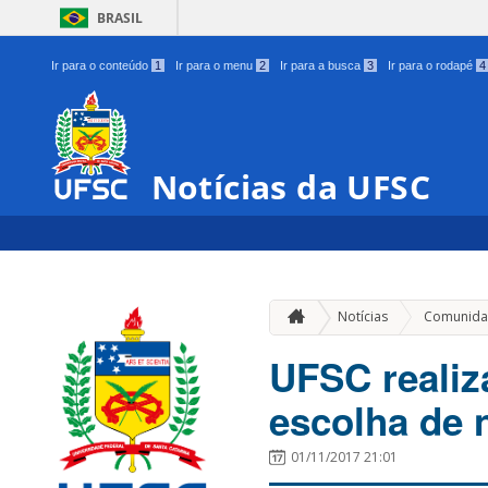
BRASIL
Ir para o conteúdo
1
Ir para o menu
2
Ir para a busca
3
Ir para o rodapé
4
Notícias da UFSC
Notícias
Comunida
UFSC realiza
escolha de 
01/11/2017 21:01