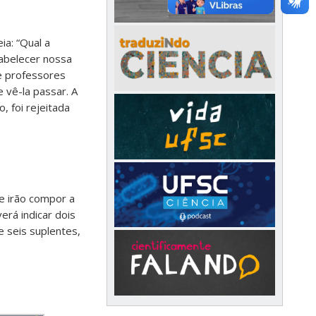
a: “Qual a
abelecer nossa
e professores
 vê-la passar. A
, foi rejeitada
e irão compor a
erá indicar dois
e seis suplentes,