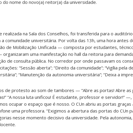
 do nome do novo(a) reitor(a) da universidade.
 realizada na Sala dos Conselhos, foi transferida para o auditório 
 a comunidade universitária. Por volta das 13h, uma hora antes do
o de Mobilização Unificada — composta por estudantes, técnic
— organizaram uma manifestação no hall da reitoria para demand
ção de consulta pública. No corredor por onde passavam os conse
tações: “Sessão aberta”; “Direito da comunidade”; “Vigília pela d
rsitária”; “Manutenção da autonomia universitária”;
“Deixa a impre
tos de protesto ao som de tambores — “Abre as portas! Abre as 
!” “A nossa luta unificou! É estudante, professor e servidor!” —, a
os ocupar o espaço que é nosso. O CUn abriu as portas graças
rofone uma professora.
“Exigimos a abertura das portas do CUn pa
gorias nesse momento decisivo da universidade. Pela autonomia,
docente.