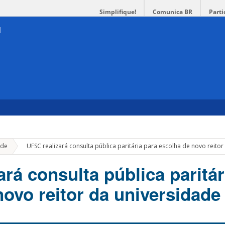
Simplifique!
Comunica BR
Parti
»
de
UFSC realizará consulta pública paritária para escolha de novo reito
rá consulta pública paritár
novo reitor da universidade