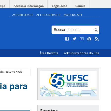
cipe
Acesso à informação
Legislação
Canais
ACESSIBILIDADE
ALTO CONTRASTE
MAPA DO SITE
Área Restrita
Administradores do Site
r da universidade
ia para
Eventos