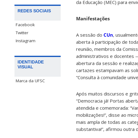
da Educação (MEC) para envio
REDES SOCIAIS
Manifestações
Facebook
Twitter
A sessão do
CUn
, usualmente
Instagram
aberta à participação de toda
reunião, membros da Comissã
administrativos e docentes 
IDENTIDADE
abertura da sessão e realiza
VISUAL
cartazes estampavam as solici
“Consulta à comunidade unive
Marca da UFSC
Após muitos discursos e gri
“Democracia já! Portas abertas
atendida e comemorada: “Vam
mobilizações!”, disse ao mic
mais ampla de todas as cate
substantiva!”, afirmou outra 