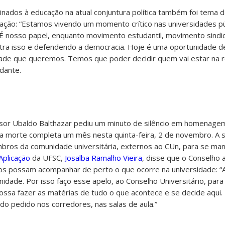
nados à educação na atual conjuntura política também foi tema 
ação: “Estamos vivendo um momento crítico nas universidades púb
. É nosso papel, enquanto movimento estudantil, movimento sindi
ntra isso e defendendo a democracia. Hoje é uma oportunidade 
dade que queremos. Temos que poder decidir quem vai estar na re
dante.
ssor Ubaldo Balthazar pediu um minuto de silêncio em homenagem
cuja morte completa um mês nesta quinta-feira, 2 de novembro. A 
mbros da comunidade universitária, externos ao CUn, para se ma
Aplicação
da UFSC,
Josalba Ramalho Vieira
, disse que o Conselho 
os possam acompanhar de perto o que ocorre na universidade: “
dade. Por isso faço esse apelo, ao Conselho Universitário, para
possa fazer as matérias de tudo o que acontece e se decide aqui.
do pedido nos corredores, nas salas de aula.”