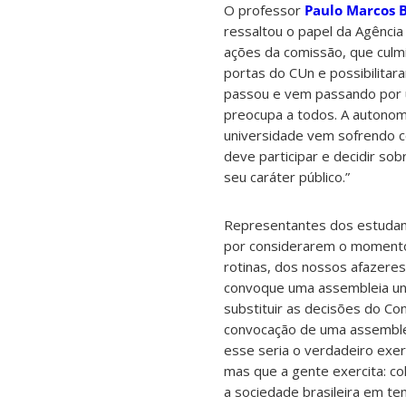
O
professor
Paulo Marcos B
ressaltou o papel da Agência
ações da comissão, que culm
portas do CUn e possibilitar
passou e vem passando por u
preocupa a todos. A autonom
universidade vem sofrendo co
deve participar e decidir sob
seu caráter público.”
Representantes dos estudant
por considerarem o momento 
rotinas, dos nossos afazeres
convoque uma assembleia uni
substituir as decisões do Co
convocação de uma assembleia
esse seria o verdadeiro exer
mas que a gente exercita: c
a sociedade brasileira em t