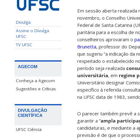
Em sessão aberta realizada n
novembro, o Conselho Univers
Divulga
Federal de Santa Catarina (UF
Assine o Divulga
paritária para a escolha de no
UFSC
conselheiros aprovaram o
pa
TV UFSC
Brunetta
, professor do Dep
que sugeriu “a indicação da 
respeitado o estabelecido n
AGECOM
período seja realizada
consu
universitária
, em
regime p
Conheça a Agecom
Universitário designar Comiss
Sugestões e Críticas
específico à referida consult
na UFSC data de 1983, sendo 
DIVULGAÇÃO
O parecer também prevê a sol
CIENTÍFICA
garantir a “
ampla particip
candidaturas, e mediante a a
UFSC Ciência
previsão é de que o processo 