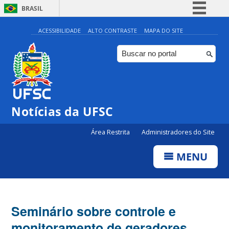
BRASIL
Simplifique!
ACESSIBILIDADE
ALTO CONTRASTE
MAPA DO SITE
Comunica BR
Participe
Acesso à informação
Legislação
Notícias da UFSC
Canais
Área Restrita
Administradores do Site
MENU
Seminário sobre controle e
monitoramento de geradores