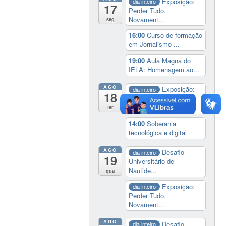
Exposição:
dia inteiro
17
Perder Tudo.
Novament...
seg
16:00
Curso de formação
em Jornalismo ...
19:00
Aula Magna do
IELA: Homenagem ao...
AGO
Exposição:
dia inteiro
18
Perder Tudo.
Novament...
ter
14:00
Soberania
tecnológica e digital
AGO
Desafio
dia inteiro
19
Universitário de
Nautide...
qua
Exposição:
dia inteiro
Perder Tudo.
Novament...
AGO
Desafio
dia inteiro