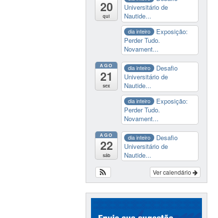
20
Universitário de
Nautide...
qui
Exposição:
dia inteiro
Perder Tudo.
Novament...
AGO
Desafio
dia inteiro
21
Universitário de
Nautide...
sex
Exposição:
dia inteiro
Perder Tudo.
Novament...
AGO
Desafio
dia inteiro
22
Universitário de
Nautide...
sáb
Ver calendário