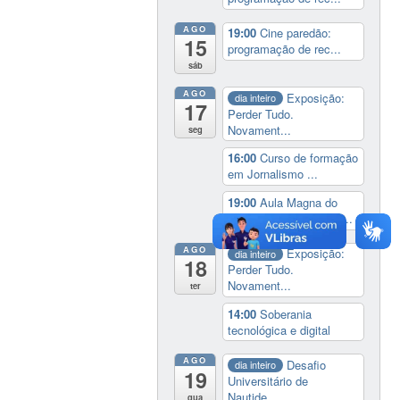
AGO
19:00
Cine paredão:
15
programação de rec...
sáb
AGO
Exposição:
dia inteiro
17
Perder Tudo.
Novament...
seg
16:00
Curso de formação
em Jornalismo ...
19:00
Aula Magna do
IELA: Homenagem ao...
AGO
Exposição:
dia inteiro
18
Perder Tudo.
Novament...
ter
14:00
Soberania
tecnológica e digital
AGO
Desafio
dia inteiro
19
Universitário de
Nautide...
qua