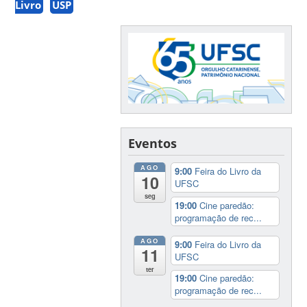
Livro
USP
Eventos
AGO
9:00
Feira do Livro da
10
UFSC
seg
19:00
Cine paredão:
programação de rec...
AGO
9:00
Feira do Livro da
11
UFSC
ter
19:00
Cine paredão:
programação de rec...