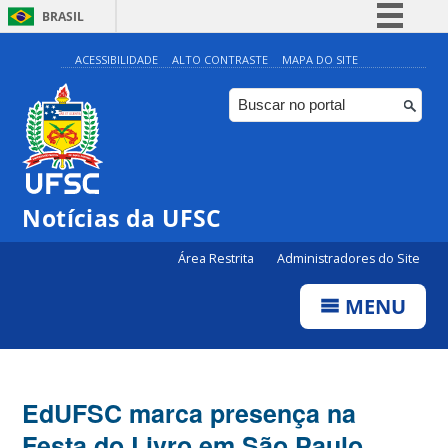
BRASIL
Simplifique!
ACESSIBILIDADE
ALTO CONTRASTE
MAPA DO SITE
Comunica BR
Participe
Acesso à informação
Legislação
Notícias da UFSC
Canais
Área Restrita
Administradores do Site
MENU
EdUFSC marca presença na
Festa do Livro em São Paulo