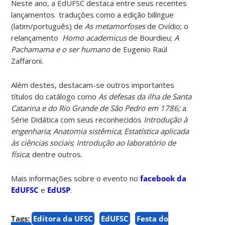
Neste ano, a EdUFSC destaca entre seus recentes
lançamentos traduções como a edição bilíngue
(latim/português) de
As metamorfoses
de Ovídio; o
relançamento
Homo academicus
de Bourdieu;
A
Pachamama e o ser humano
de Eugenio Raúl
Zaffaroni.
Além destes, destacam-se outros importantes
títulos do catálogo como
As defesas da ilha de Santa
Catarina e do Rio Grande de São Pedro em 1786;
a
Série Didática
com seus reconhecidos
Introdução à
engenharia
;
Anatomia sistêmica
;
Estatística aplicada
às ciências sociais
;
Introdução ao laboratório de
física
; dentre outros.
Mais informações sobre o evento no
facebook da
EdUFSC
e
EdUSP
.
Tags:
Editora da UFSC
EdUFSC
Festa do