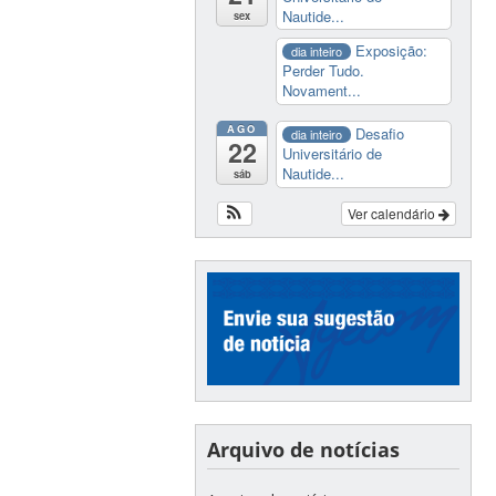
Nautide...
sex
Exposição:
dia inteiro
Perder Tudo.
Novament...
AGO
Desafio
dia inteiro
22
Universitário de
Nautide...
sáb
Ver calendário
Arquivo de notícias