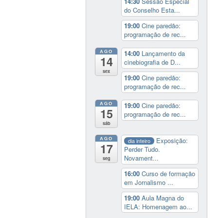
14:30
Sessão Especial
do Conselho Esta...
19:00
Cine paredão:
programação de rec...
AGO
14:00
Lançamento da
14
cinebiografia de D...
sex
19:00
Cine paredão:
programação de rec...
AGO
19:00
Cine paredão:
15
programação de rec...
sáb
AGO
Exposição:
dia inteiro
17
Perder Tudo.
Novament...
seg
16:00
Curso de formação
em Jornalismo ...
19:00
Aula Magna do
IELA: Homenagem ao...