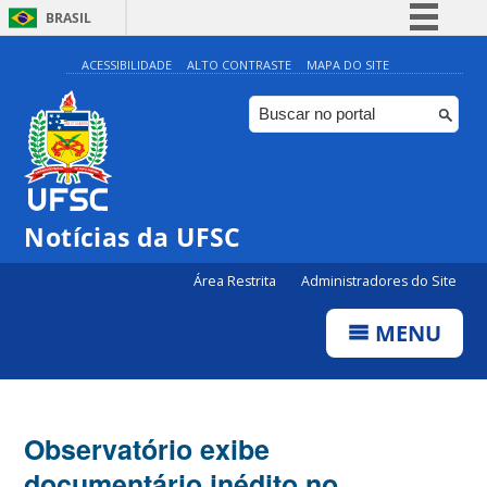
BRASIL
Simplifique!
ACESSIBILIDADE
ALTO CONTRASTE
MAPA DO SITE
Comunica BR
Participe
Acesso à informação
Legislação
Notícias da UFSC
Canais
Área Restrita
Administradores do Site
MENU
Observatório exibe
documentário inédito no