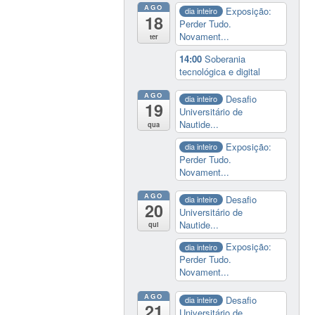
AGO
Exposição:
dia inteiro
18
Perder Tudo.
Novament...
ter
14:00
Soberania
tecnológica e digital
AGO
Desafio
dia inteiro
19
Universitário de
Nautide...
qua
Exposição:
dia inteiro
Perder Tudo.
Novament...
AGO
Desafio
dia inteiro
20
Universitário de
Nautide...
qui
Exposição:
dia inteiro
Perder Tudo.
Novament...
AGO
Desafio
dia inteiro
21
Universitário de