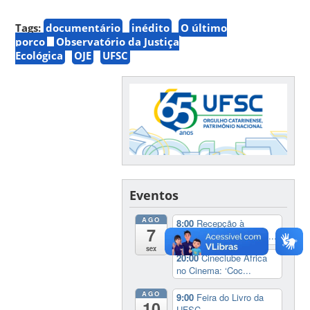
Tags:
documentário
inédito
O último
porco
Observatório da Justiça
Ecológica
OJE
UFSC
Eventos
AGO
8:00
Recepção à
7
Comunidade Internacio...
sex
20:00
Cineclube África
no Cinema: ‘Coc...
AGO
9:00
Feira do Livro da
10
UFSC