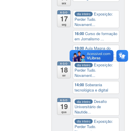
sex
AGO
Exposição:
dia inteiro
17
Perder Tudo.
Novament...
seg
16:00
Curso de formação
em Jornalismo ...
19:00
Aula Magna do
IELA: Homenagem ao...
AGO
Exposição:
dia inteiro
18
Perder Tudo.
Novament...
ter
14:00
Soberania
tecnológica e digital
AGO
Desafio
dia inteiro
19
Universitário de
Nautide...
qua
Exposição:
dia inteiro
Perder Tudo.