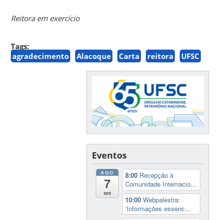
Reitora em exercício
Tags:
agradecimento
Alacoque
Carta
reitora
UFSC
Eventos
AGO
8:00
Recepção à
7
Comunidade Internacio...
sex
10:00
Webpalestra:
‘Informações essenc...