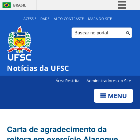
BRASIL
Simplifique!
ACESSIBILIDADE
ALTO CONTRASTE
MAPA DO SITE
Comunica BR
Participe
Acesso à informação
Legislação
Notícias da UFSC
Canais
Área Restrita
Administradores do Site
MENU
Carta de agradecimento da
reitora em exercício Alacoque