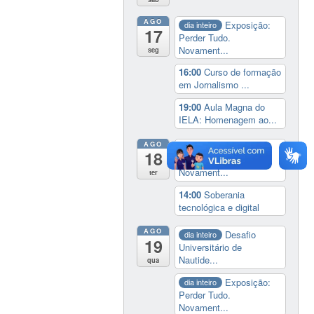
AGO
Exposição:
dia inteiro
17
Perder Tudo.
Novament...
seg
16:00
Curso de formação
em Jornalismo ...
19:00
Aula Magna do
IELA: Homenagem ao...
AGO
Exposição:
dia inteiro
18
Perder Tudo.
Novament...
ter
14:00
Soberania
tecnológica e digital
AGO
Desafio
dia inteiro
19
Universitário de
Nautide...
qua
Exposição:
dia inteiro
Perder Tudo.
Novament...