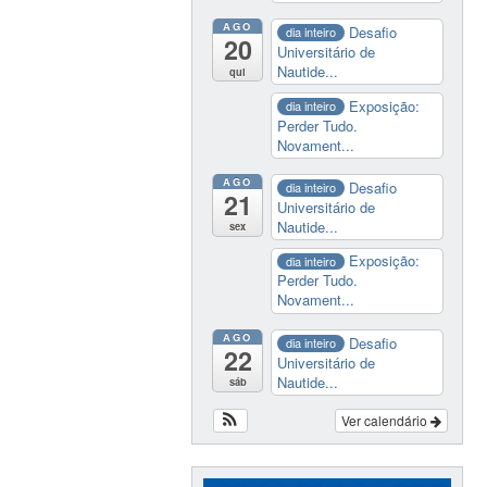
AGO
Desafio
dia inteiro
20
Universitário de
Nautide...
qui
Exposição:
dia inteiro
Perder Tudo.
Novament...
AGO
Desafio
dia inteiro
21
Universitário de
Nautide...
sex
Exposição:
dia inteiro
Perder Tudo.
Novament...
AGO
Desafio
dia inteiro
22
Universitário de
Nautide...
sáb
Ver calendário