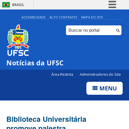
BRASIL
Simplifique!
ACESSIBILIDADE
ALTO CONTRASTE
MAPA DO SITE
Comunica BR
Participe
Acesso à informação
Legislação
Notícias da UFSC
Canais
Área Restrita
Administradores do Site
MENU
Biblioteca Universitária
promove palestra