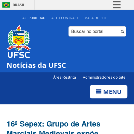
BRASIL
Simplifique!
ACESSIBILIDADE
ALTO CONTRASTE
MAPA DO SITE
Comunica BR
Participe
Acesso à informação
Legislação
Notícias da UFSC
Canais
Área Restrita
Administradores do Site
MENU
16ª Sepex: Grupo de Artes
Marciais Medievais expõe