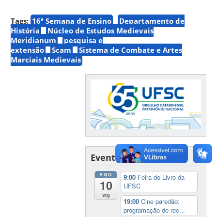
Tags:
16ª Semana de Ensino
Departamento de
História
Núcleo de Estudos Medievais
Meridianum
pesquisa e
extensão
Scam
Sistema de Combate e Artes
Marciais Medievais
Eventos
AGO
9:00
Feira do Livro da
10
UFSC
seg
19:00
Cine paredão:
programação de rec...