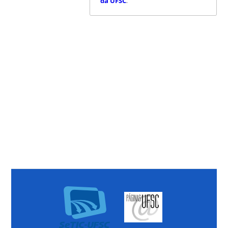
da UFSC
.