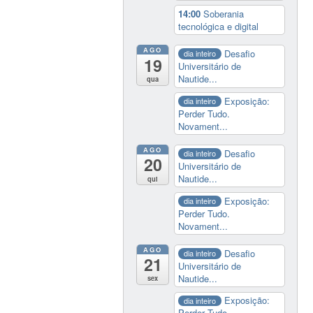
14:00
Soberania
tecnológica e digital
AGO
Desafio
dia inteiro
19
Universitário de
Nautide...
qua
Exposição:
dia inteiro
Perder Tudo.
Novament...
AGO
Desafio
dia inteiro
20
Universitário de
Nautide...
qui
Exposição:
dia inteiro
Perder Tudo.
Novament...
AGO
Desafio
dia inteiro
21
Universitário de
Nautide...
sex
Exposição:
dia inteiro
Perder Tudo.