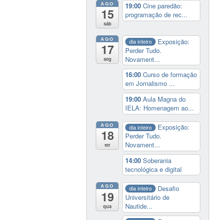
AGO
19:00
Cine paredão:
15
programação de rec...
sáb
AGO
Exposição:
dia inteiro
17
Perder Tudo.
Novament...
seg
16:00
Curso de formação
em Jornalismo ...
19:00
Aula Magna do
IELA: Homenagem ao...
AGO
Exposição:
dia inteiro
18
Perder Tudo.
Novament...
ter
14:00
Soberania
tecnológica e digital
AGO
Desafio
dia inteiro
19
Universitário de
Nautide...
qua