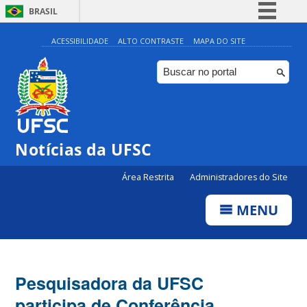
BRASIL
Simplifique!
ACESSIBILIDADE
ALTO CONTRASTE
MAPA DO SITE
Comunica BR
Participe
Acesso à informação
Legislação
Notícias da UFSC
Canais
Área Restrita
Administradores do Site
MENU
Pesquisadora da UFSC
participa de Conferência