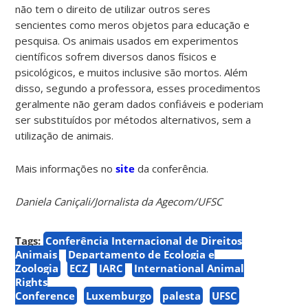
não tem o direito de utilizar outros seres
sencientes como meros objetos para educação e
pesquisa. Os animais usados em experimentos
científicos sofrem diversos danos físicos e
psicológicos, e muitos inclusive são mortos. Além
disso, segundo a professora, esses procedimentos
geralmente não geram dados confiáveis e poderiam
ser substituídos por métodos alternativos, sem a
utilização de animais.
Mais informações no
site
da conferência.
Daniela Caniçali/Jornalista da Agecom/UFSC
Tags:
Conferência Internacional de Direitos
Animais
Departamento de Ecologia e
Zoologia
ECZ
IARC
International Animal
Rights
Conference
Luxemburgo
palesta
UFSC