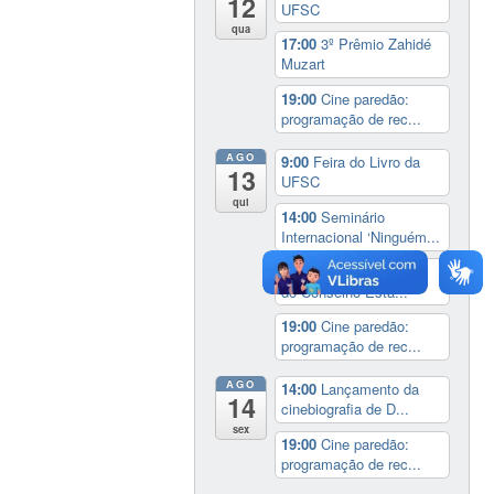
12
UFSC
qua
17:00
3º Prêmio Zahidé
Muzart
19:00
Cine paredão:
programação de rec...
AGO
9:00
Feira do Livro da
13
UFSC
qui
14:00
Seminário
Internacional ‘Ninguém...
14:30
Sessão Especial
do Conselho Esta...
19:00
Cine paredão:
programação de rec...
AGO
14:00
Lançamento da
14
cinebiografia de D...
sex
19:00
Cine paredão:
programação de rec...