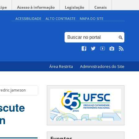
cipe
Acesso à informação
Legislação
Canais
ACESSIBILIDADE
ALTO CONTRASTE
MAPA DO SITE
Área Restrita
Administradores do Site
Fredric Jameson
scute
on
Eventos