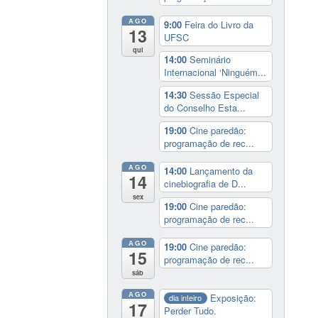
AGO
9:00
Feira do Livro da
13
UFSC
qui
14:00
Seminário
Internacional ‘Ninguém...
14:30
Sessão Especial
do Conselho Esta...
19:00
Cine paredão:
programação de rec...
AGO
14:00
Lançamento da
14
cinebiografia de D...
sex
19:00
Cine paredão:
programação de rec...
AGO
19:00
Cine paredão:
15
programação de rec...
sáb
AGO
Exposição:
dia inteiro
17
Perder Tudo.