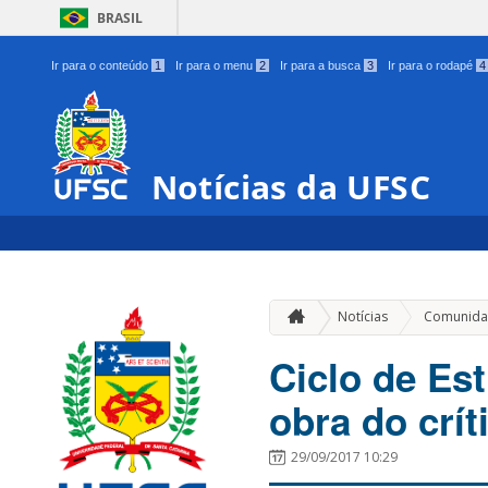
BRASIL
Ir para o conteúdo
1
Ir para o menu
2
Ir para a busca
3
Ir para o rodapé
4
Notícias da UFSC
Notícias
Comunida
Ciclo de Es
obra do crít
29/09/2017 10:29