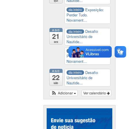
Nautide...
qui
Exposição:
dia inteiro
Perder Tudo.
Novament...
AGO
Desafio
dia inteiro
21
Universitário de
Nautide...
sex
Exposição:
dia inteiro
Perder Tudo.
Novament...
AGO
Desafio
dia inteiro
22
Universitário de
Nautide...
sáb
Adicionar
Ver calendário