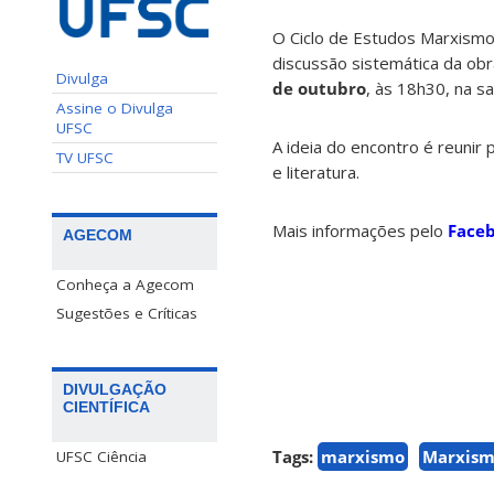
O Ciclo de Estudos Marxismo 
discussão sistemática da ob
Divulga
de outubro
, às 18h30, na s
Assine o Divulga
UFSC
A ideia do encontro é reunir
TV UFSC
e literatura.
Mais informações pelo
Face
AGECOM
Conheça a Agecom
Sugestões e Críticas
DIVULGAÇÃO
CIENTÍFICA
Tags:
marxismo
Marxism
UFSC Ciência