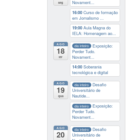
Novament...
seg
16:00
Curso de formação
em Jornalismo ...
19:00
Aula Magna do
IELA: Homenagem ao...
AGO
Exposição:
dia inteiro
18
Perder Tudo.
Novament...
ter
14:00
Soberania
tecnológica e digital
AGO
Desafio
dia inteiro
19
Universitário de
Nautide...
qua
Exposição:
dia inteiro
Perder Tudo.
Novament...
AGO
Desafio
dia inteiro
20
Universitário de