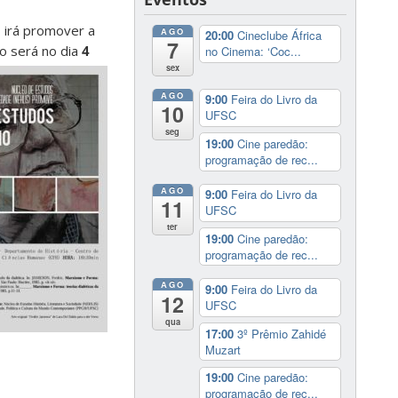
, irá promover a
AGO
20:00
Cineclube África
7
to será no dia
4
no Cinema: ‘Coc...
sex
AGO
9:00
Feira do Livro da
10
UFSC
seg
19:00
Cine paredão:
programação de rec...
AGO
9:00
Feira do Livro da
11
UFSC
ter
19:00
Cine paredão:
programação de rec...
AGO
9:00
Feira do Livro da
12
UFSC
qua
17:00
3º Prêmio Zahidé
Muzart
19:00
Cine paredão:
programação de rec...