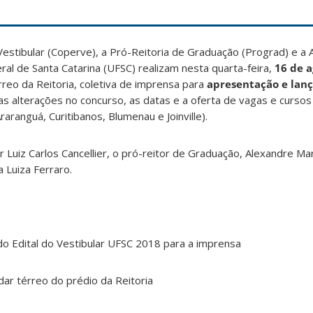
stibular (Coperve), a Pró-Reitoria de Graduação (Prograd) e a 
ral de Santa Catarina (UFSC) realizam nesta quarta-feira,
16 de a
rreo da Reitoria, coletiva de imprensa para
apresentação e lan
 as alterações no concurso, as datas e a oferta de vagas e cursos
Araranguá, Curitibanos, Blumenau e Joinville).
or Luiz Carlos Cancellier, o pró-reitor de Graduação, Alexandre Ma
 Luiza Ferraro.
o Edital do Vestibular UFSC 2018 para a imprensa
dar térreo do prédio da Reitoria