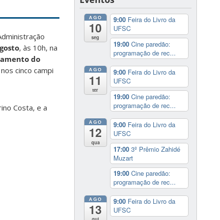
AGO
9:00
Feira do Livro da
10
UFSC
Administração
seg
19:00
Cine paredão:
gosto
, às 10h, na
programação de rec...
çamento do
 nos cinco campi
AGO
9:00
Feira do Livro da
11
UFSC
ter
19:00
Cine paredão:
programação de rec...
rino Costa, e a
AGO
9:00
Feira do Livro da
12
UFSC
qua
17:00
3º Prêmio Zahidé
Muzart
19:00
Cine paredão:
programação de rec...
AGO
9:00
Feira do Livro da
13
UFSC
qui