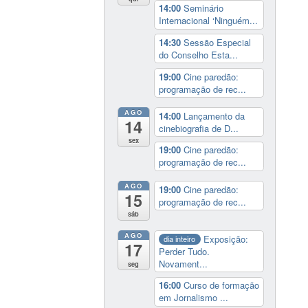
14:00
Seminário
Internacional ‘Ninguém...
14:30
Sessão Especial
do Conselho Esta...
19:00
Cine paredão:
programação de rec...
AGO
14:00
Lançamento da
14
cinebiografia de D...
sex
19:00
Cine paredão:
programação de rec...
AGO
19:00
Cine paredão:
15
programação de rec...
sáb
AGO
Exposição:
dia inteiro
17
Perder Tudo.
Novament...
seg
16:00
Curso de formação
em Jornalismo ...