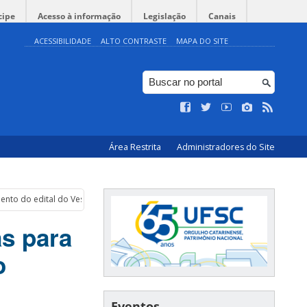
cipe
Acesso à informação
Legislação
Canais
ACESSIBILIDADE
ALTO CONTRASTE
MAPA DO SITE
Área Restrita
Administradores do Site
nto do edital do Vestibular 2018
s para
o
Eventos