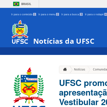
BRASIL
Ir para o conteúdo
1
Ir para o menu
2
Ir para a busca
3
Ir para o rodapé
4
Notícias da UFSC
Notícias
Comunida
UFSC promov
apresentaçã
Vestibular 