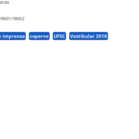
horas
1-9601/9602
e imprensa
coperve
UFSC
Vestibular 2018