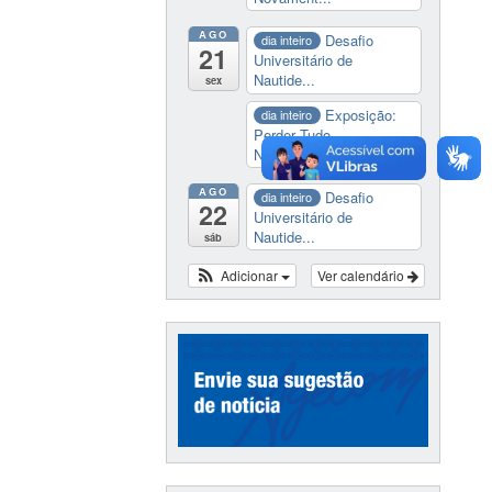
AGO
Desafio
dia inteiro
21
Universitário de
Nautide...
sex
Exposição:
dia inteiro
Perder Tudo.
Novament...
AGO
Desafio
dia inteiro
22
Universitário de
Nautide...
sáb
Adicionar
Ver calendário