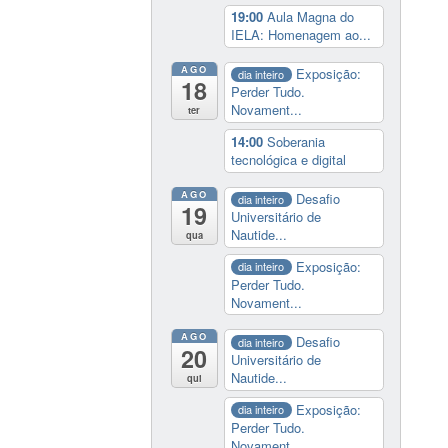
19:00
Aula Magna do
IELA: Homenagem ao...
AGO
Exposição:
dia inteiro
18
Perder Tudo.
Novament...
ter
14:00
Soberania
tecnológica e digital
AGO
Desafio
dia inteiro
19
Universitário de
Nautide...
qua
Exposição:
dia inteiro
Perder Tudo.
Novament...
AGO
Desafio
dia inteiro
20
Universitário de
Nautide...
qui
Exposição:
dia inteiro
Perder Tudo.
Novament...