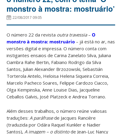
monstro à mostra: mostruário’
22/08/2017 09:05
O número 22 da revista
outra travessia
–
O
monstro à mostra: mostruário
– já está no ar, nas
versões digital e impressa. O número conta com
instigantes ensaios de Carina Zanelato Silva, Juliana
Ciambra Rahe Bertin, Fabiano Rodrigo da Silva
Santos, Julian Alexander Brzozowski, Sebastián
Torterola Antelo, Heloisa Helena Siqueira Correia,
Marcelo Pacheco Soares, Felippe Cardozo Ciacco,
Olga Kempinska, Anne Louise Dias, Jacqueline
Ceballos Galvis, José Platzeck e Andrea Torrano.
Além desses trabalhos, o número reúne valiosas
traduções:
A paráfrase
de Jacques Rancière
(traduzida por Odára Raquel Kunkler e Nadier
Santos),
A imagem – o distinto
de Jean-Luc Nancy