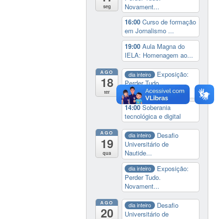
Novament...
seg
16:00
Curso de formação
em Jornalismo ...
19:00
Aula Magna do
IELA: Homenagem ao...
AGO
Exposição:
dia inteiro
18
Perder Tudo.
Novament...
ter
14:00
Soberania
tecnológica e digital
AGO
Desafio
dia inteiro
19
Universitário de
Nautide...
qua
Exposição:
dia inteiro
Perder Tudo.
Novament...
AGO
Desafio
dia inteiro
20
Universitário de