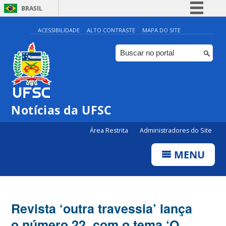
BRASIL
Simplifique!
ACESSIBILIDADE
ALTO CONTRASTE
MAPA DO SITE
Comunica BR
Participe
Acesso à informação
Legislação
Notícias da UFSC
Canais
Área Restrita
Administradores do Site
MENU
Revista ‘outra travessia’ lança
o número 22, com o tema ‘O