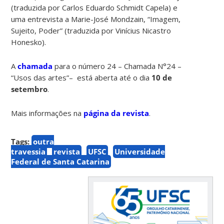
(traduzida por Carlos Eduardo Schmidt Capela) e
uma entrevista a Marie-José Mondzain, “Imagem,
Sujeito, Poder” (traduzida por Vinícius Nicastro
Honesko).
A
chamada
para o número 24 – Chamada N°24 –
“Usos das artes”– está aberta até o dia
10 de
setembro
.
Mais informações na
página da revista
.
Tags:
outra
travessia
revista
UFSC
Universidade
Federal de Santa Catarina