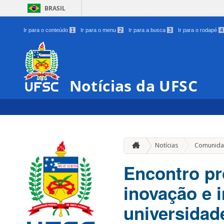
BRASIL
Ir para o conteúdo
1
Ir para o menu
2
Ir para a busca
3
Ir para o rodapé
4
Notícias da UFSC
Notícias
Comunida
Encontro pr
inovação e i
universidad