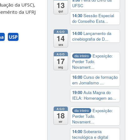
13
aduação da UFSC),
UFSC
 emérito da UFRJ
qui
14:30
Sessão Especial
do Conselho Esta...
AGO
14:00
Lançamento da
14
na
USP
cinebiografia de D...
sex
AGO
Exposição:
dia inteiro
17
Perder Tudo.
Novament...
seg
16:00
Curso de formação
em Jornalismo ...
19:00
Aula Magna do
IELA: Homenagem ao...
AGO
Exposição:
dia inteiro
18
Perder Tudo.
Novament...
ter
14:00
Soberania
tecnológica e digital