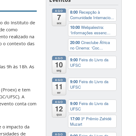
AGO
8:00
Recepção à
7
Comunidade Internacio...
o do Instituto de
sex
10:00
Webpalestra:
dade como
‘Informações essenc...
nto realizado na
20:00
Cineclube África
o o contexto das
no Cinema: ‘Coc...
AGO
9:00
Feira do Livro da
10
UFSC
 das 9h às 18h. As
seg
AGO
9:00
Feira do Livro da
11
UFSC
 (Proex) e tem
ter
GC/UFSC). A
AGO
 evento conta com
9:00
Feira do Livro da
12
UFSC
qua
17:00
3º Prêmio Zahidé
Muzart
e o impacto da
ersidades de
AGO
9:00
Feira do Livro da