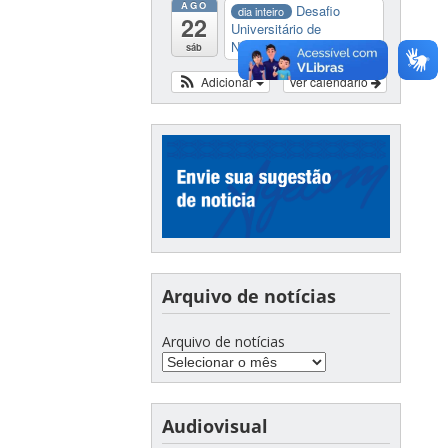
AGO
Desafio
dia inteiro
22
Universitário de
Nautide...
sáb
Adicionar
Ver calendário
Arquivo de notícias
Arquivo de notícias
Audiovisual