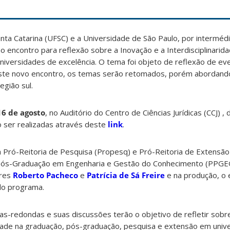
nta Catarina (UFSC) e a Universidade de São Paulo, por intermédi
o encontro para reflexão sobre a Inovação e a Interdisciplinari
iversidades de excelência. O tema foi objeto de reflexão de eve
ste novo encontro, os temas serão retomados, porém abordand
egião sul.
16 de agosto
, no Auditório do Centro de Ciências Jurídicas (CCJ) ,
ão ser realizadas através deste
link
.
 Pró-Reitoria de Pesquisa (Propesq) e Pró-Reitoria de Extensão
Pós-Graduação em Engenharia e Gestão do Conhecimento (PPGE
ores
Roberto Pacheco
e
Patrícia de Sá Freire
e na produção, o
do programa.
s-redondas e suas discussões terão o objetivo de refletir sobr
ridade na graduação, pós-graduação, pesquisa e extensão em univ