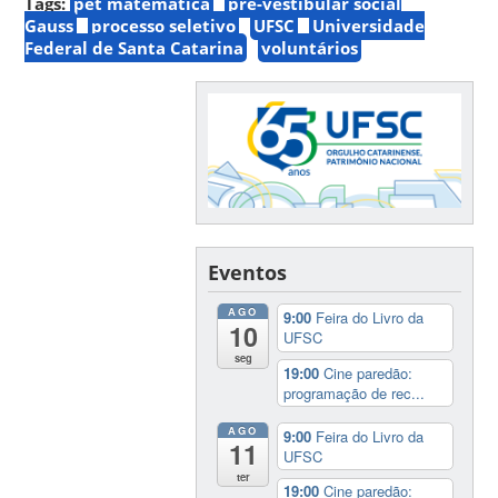
Tags:
pet matemática
pré-vestibular social
Gauss
processo seletivo
UFSC
Universidade
Federal de Santa Catarina
voluntários
Eventos
AGO
9:00
Feira do Livro da
10
UFSC
seg
19:00
Cine paredão:
programação de rec...
AGO
9:00
Feira do Livro da
11
UFSC
ter
19:00
Cine paredão: