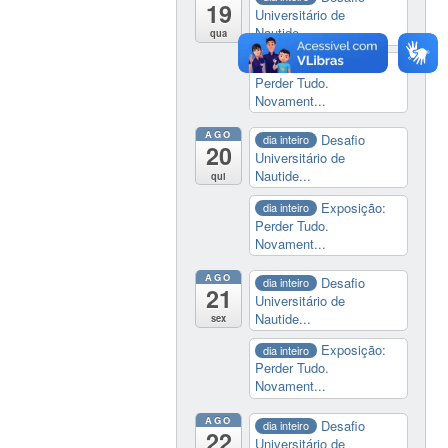
19
Universitário de
Nautide...
qua
Exposição:
dia inteiro
Perder Tudo.
Novament...
AGO
Desafio
dia inteiro
20
Universitário de
Nautide...
qui
Exposição:
dia inteiro
Perder Tudo.
Novament...
AGO
Desafio
dia inteiro
21
Universitário de
Nautide...
sex
Exposição:
dia inteiro
Perder Tudo.
Novament...
AGO
Desafio
dia inteiro
22
Universitário de