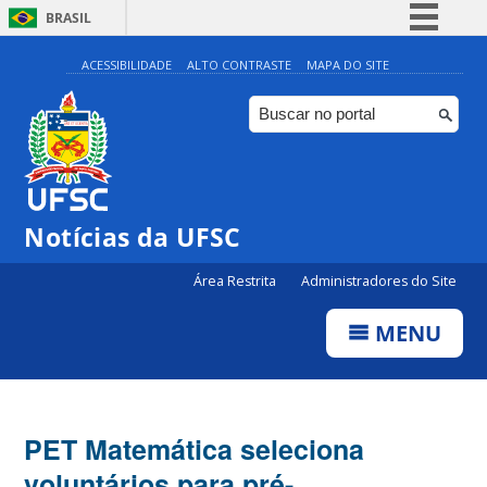
BRASIL
Simplifique!
ACESSIBILIDADE
ALTO CONTRASTE
MAPA DO SITE
Comunica BR
Participe
Acesso à informação
Legislação
Notícias da UFSC
Canais
Área Restrita
Administradores do Site
MENU
PET Matemática seleciona
voluntários para pré-