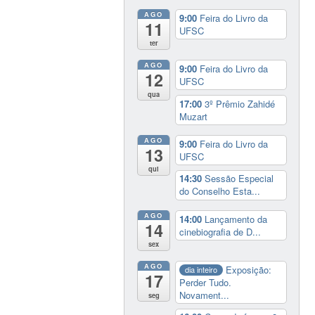
AGO
9:00
Feira do Livro da
11
UFSC
ter
AGO
9:00
Feira do Livro da
12
UFSC
qua
17:00
3º Prêmio Zahidé
Muzart
AGO
9:00
Feira do Livro da
13
UFSC
qui
14:30
Sessão Especial
do Conselho Esta...
AGO
14:00
Lançamento da
14
cinebiografia de D...
sex
AGO
Exposição:
dia inteiro
17
Perder Tudo.
Novament...
seg