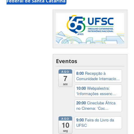
Federal de Santa Catarina
Eventos
AGO
8:00
Recepção à
7
Comunidade Internacio...
sex
10:00
Webpalestra:
‘Informações essenc...
20:00
Cineclube África
no Cinema: ‘Coc...
AGO
9:00
Feira do Livro da
10
UFSC
seg