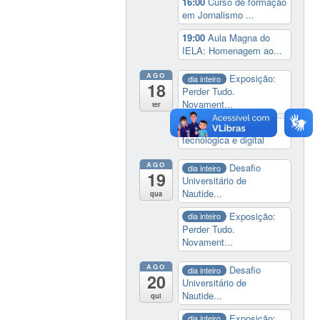
16:00
Curso de formação
em Jornalismo ...
19:00
Aula Magna do
IELA: Homenagem ao...
AGO
Exposição:
dia inteiro
18
Perder Tudo.
Novament...
ter
14:00
Soberania
tecnológica e digital
AGO
Desafio
dia inteiro
19
Universitário de
Nautide...
qua
Exposição:
dia inteiro
Perder Tudo.
Novament...
AGO
Desafio
dia inteiro
20
Universitário de
Nautide...
qui
Exposição:
dia inteiro