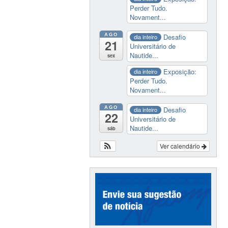
Perder Tudo.
Novament...
AGO
Desafio
dia inteiro
21
Universitário de
Nautide...
sex
Exposição:
dia inteiro
Perder Tudo.
Novament...
AGO
Desafio
dia inteiro
22
Universitário de
Nautide...
sáb
Ver calendário