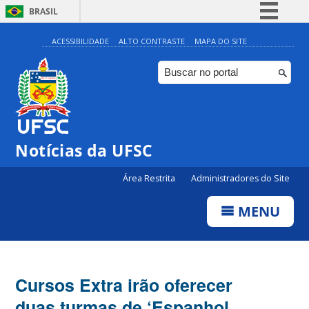
BRASIL
Simplifique!
ACESSIBILIDADE
ALTO CONTRASTE
MAPA DO SITE
Comunica BR
Participe
Acesso à informação
Legislação
Notícias da UFSC
Canais
Área Restrita
Administradores do Site
MENU
Cursos Extra irão oferecer
duas turmas de ‘Espanhol