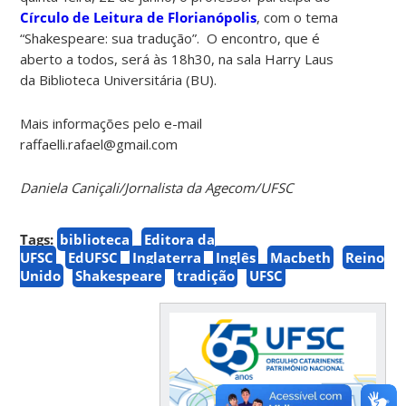
Círculo de Leitura de Florianópolis
, com o tema
“Shakespeare: sua tradução”. O encontro, que é
aberto a todos, será às 18h30, na sala Harry Laus
da Biblioteca Universitária (BU).
Mais informações pelo e-mail
raffaelli.rafael@gmail.com
Daniela Caniçali/Jornalista da Agecom/UFSC
Tags:
biblioteca
Editora da
UFSC
EdUFSC
Inglaterra
Inglês
Macbeth
Reino
Unido
Shakespeare
tradição
UFSC