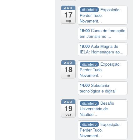
AGO
Exposição:
dia inteiro
17
Perder Tudo.
Novament...
seg
16:00
Curso de formação
em Jornalismo ...
19:00
Aula Magna do
IELA: Homenagem ao...
AGO
Exposição:
dia inteiro
18
Perder Tudo.
Novament...
ter
14:00
Soberania
tecnológica e digital
AGO
Desafio
dia inteiro
19
Universitário de
Nautide...
qua
Exposição:
dia inteiro
Perder Tudo.
Novament...