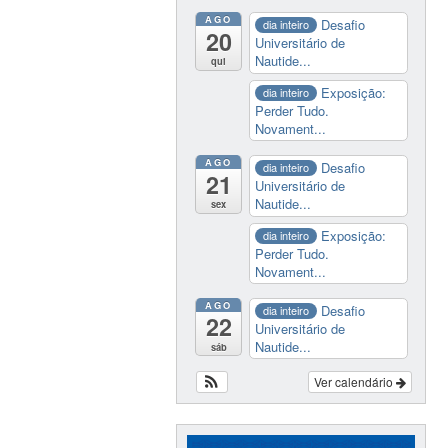
AGO
Desafio
dia inteiro
20
Universitário de
Nautide...
qui
Exposição:
dia inteiro
Perder Tudo.
Novament...
AGO
Desafio
dia inteiro
21
Universitário de
Nautide...
sex
Exposição:
dia inteiro
Perder Tudo.
Novament...
AGO
Desafio
dia inteiro
22
Universitário de
Nautide...
sáb
Ver calendário