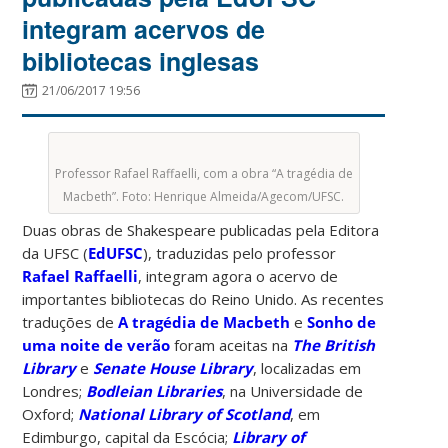
integram acervos de
bibliotecas inglesas
21/06/2017 19:56
Professor Rafael Raffaelli, com a obra “A tragédia de
Macbeth”. Foto: Henrique Almeida/Agecom/UFSC.
Duas obras de Shakespeare publicadas pela Editora
da UFSC (
EdUFSC
), traduzidas pelo professor
Rafael Raffaelli
, integram agora o acervo de
importantes bibliotecas do Reino Unido. As recentes
traduções de
A tragédia de Macbeth
e
Sonho de
uma noite de verão
foram aceitas na
The British
Library
e
Senate House Library
, localizadas em
Londres;
Bodleian Libraries
, na Universidade de
Oxford;
National Library of Scotland
, em
Edimburgo, capital da Escócia;
Library of