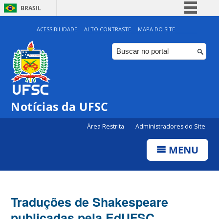
BRASIL
Simplifique!
ACESSIBILIDADE
ALTO CONTRASTE
MAPA DO SITE
Comunica BR
Participe
Acesso à informação
Legislação
Notícias da UFSC
Canais
Área Restrita
Administradores do Site
MENU
Traduções de Shakespeare
publicadas pela EdUFSC