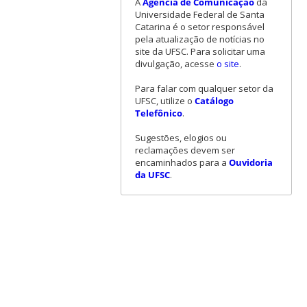
A
Agência de Comunicação
da
Universidade Federal de Santa
Catarina é o setor responsável
pela atualização de notícias no
site da UFSC. Para solicitar uma
divulgação, acesse
o site
.
Para falar com qualquer setor da
UFSC, utilize o
Catálogo
Telefônico
.
Sugestões, elogios ou
reclamações devem ser
encaminhados para a
Ouvidoria
da UFSC
.