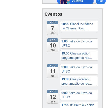
Eventos
AGO
20:00
Cineclube África
7
no Cinema: ‘Coc...
sex
AGO
9:00
Feira do Livro da
10
UFSC
seg
19:00
Cine paredão:
programação de rec...
AGO
9:00
Feira do Livro da
11
UFSC
ter
19:00
Cine paredão:
programação de rec...
AGO
9:00
Feira do Livro da
12
UFSC
qua
17:00
3º Prêmio Zahidé