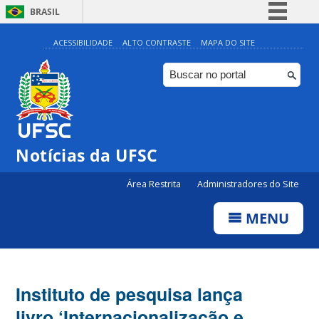
BRASIL
Simplifique!
ACESSIBILIDADE
ALTO CONTRASTE
MAPA DO SITE
Comunica BR
Participe
Acesso à informação
Legislação
Notícias da UFSC
Canais
Área Restrita
Administradores do Site
MENU
Instituto de pesquisa lança
livro ‘Internacionalização e