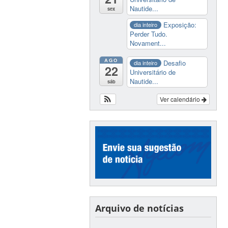
Nautide...
sex
Exposição:
dia inteiro
Perder Tudo.
Novament...
AGO
Desafio
dia inteiro
22
Universitário de
Nautide...
sáb
Ver calendário
Arquivo de notícias