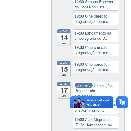
14:30
Sessão Especial
do Conselho Esta...
19:00
Cine paredão:
programação de rec...
AGO
14:00
Lançamento da
14
cinebiografia de D...
sex
19:00
Cine paredão:
programação de rec...
AGO
19:00
Cine paredão:
15
programação de rec...
sáb
AGO
Exposição:
dia inteiro
17
Perder Tudo.
Novament...
seg
16:00
Curso de formação
em Jornalismo ...
19:00
Aula Magna do
IELA: Homenagem ao...