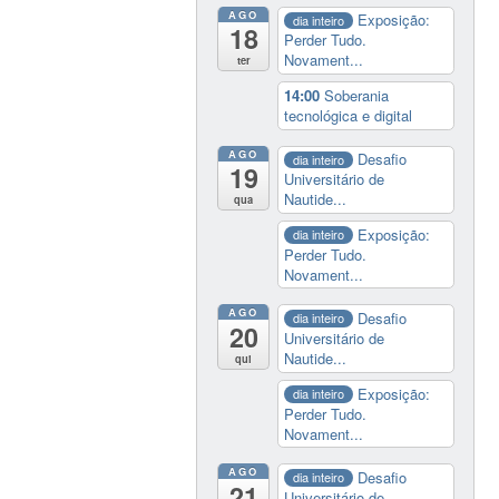
AGO
Exposição:
dia inteiro
18
Perder Tudo.
Novament...
ter
14:00
Soberania
tecnológica e digital
AGO
Desafio
dia inteiro
19
Universitário de
Nautide...
qua
Exposição:
dia inteiro
Perder Tudo.
Novament...
AGO
Desafio
dia inteiro
20
Universitário de
Nautide...
qui
Exposição:
dia inteiro
Perder Tudo.
Novament...
AGO
Desafio
dia inteiro
21
Universitário de