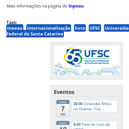
Mais informações na página do
Inpeau
.
Tags:
Inpeau
internacionalização
livro
UFSC
Universid
Federal de Santa Catarina
Eventos
AGO
20:00
Cineclube África
7
no Cinema: ‘Coc...
sex
AGO
9:00
Feira do Livro da