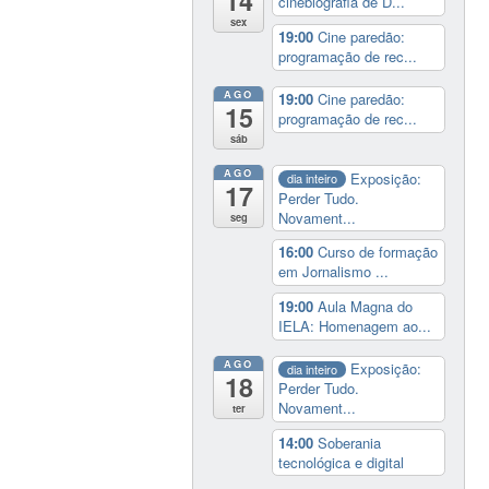
14
cinebiografia de D...
sex
19:00
Cine paredão:
programação de rec...
AGO
19:00
Cine paredão:
15
programação de rec...
sáb
AGO
Exposição:
dia inteiro
17
Perder Tudo.
Novament...
seg
16:00
Curso de formação
em Jornalismo ...
19:00
Aula Magna do
IELA: Homenagem ao...
AGO
Exposição:
dia inteiro
18
Perder Tudo.
Novament...
ter
14:00
Soberania
tecnológica e digital