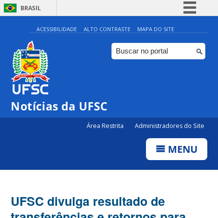
BRASIL
Simplifique!
ACESSIBILIDADE
ALTO CONTRASTE
MAPA DO SITE
Comunica BR
Participe
Acesso à informação
Legislação
Notícias da UFSC
Canais
Área Restrita
Administradores do Site
MENU
UFSC divulga resultado de
transferências e retornos para