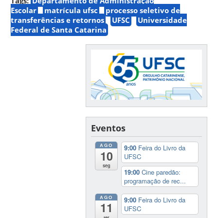
Tags:
Departamento de Administração
Escolar
matrícula ufsc
processo seletivo de
transferências e retornos
UFSC
Universidade
Federal de Santa Catarina
Eventos
AGO
9:00
Feira do Livro da
10
UFSC
seg
19:00
Cine paredão:
programação de rec...
AGO
9:00
Feira do Livro da
11
UFSC
ter