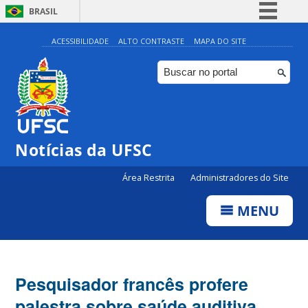
BRASIL
Simplifique!
ACESSIBILIDADE
ALTO CONTRASTE
MAPA DO SITE
Comunica BR
Participe
Acesso à informação
Legislação
Notícias da UFSC
Canais
Área Restrita
Administradores do Site
MENU
Pesquisador francês profere
palestra sobre saúde auditiva