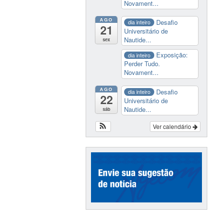
Novament...
AGO
Desafio
dia inteiro
21
Universitário de
Nautide...
sex
Exposição:
dia inteiro
Perder Tudo.
Novament...
AGO
Desafio
dia inteiro
22
Universitário de
Nautide...
sáb
Ver calendário