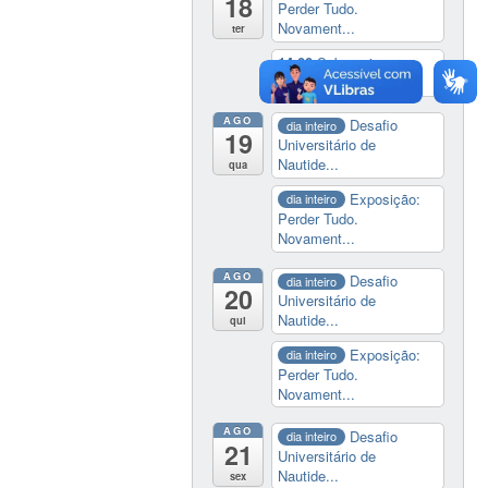
18
Perder Tudo.
Novament...
ter
14:00
Soberania
tecnológica e digital
AGO
Desafio
dia inteiro
19
Universitário de
Nautide...
qua
Exposição:
dia inteiro
Perder Tudo.
Novament...
AGO
Desafio
dia inteiro
20
Universitário de
Nautide...
qui
Exposição:
dia inteiro
Perder Tudo.
Novament...
AGO
Desafio
dia inteiro
21
Universitário de
Nautide...
sex