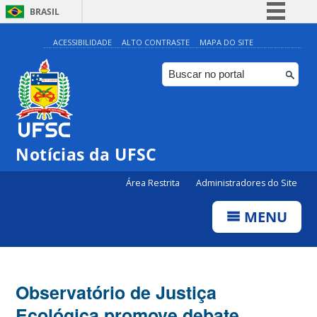
BRASIL
Simplifique!
ACESSIBILIDADE
ALTO CONTRASTE
MAPA DO SITE
Comunica BR
Participe
Acesso à informação
Legislação
Notícias da UFSC
Canais
Área Restrita
Administradores do Site
MENU
Observatório de Justiça
Ecológica promove debate