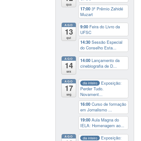
qua
17:00
3º Prêmio Zahidé
Muzart
AGO
9:00
Feira do Livro da
13
UFSC
qui
14:30
Sessão Especial
do Conselho Esta...
AGO
14:00
Lançamento da
14
cinebiografia de D...
sex
AGO
Exposição:
dia inteiro
17
Perder Tudo.
Novament...
seg
16:00
Curso de formação
em Jornalismo ...
19:00
Aula Magna do
IELA: Homenagem ao...
AGO
Exposição:
dia inteiro