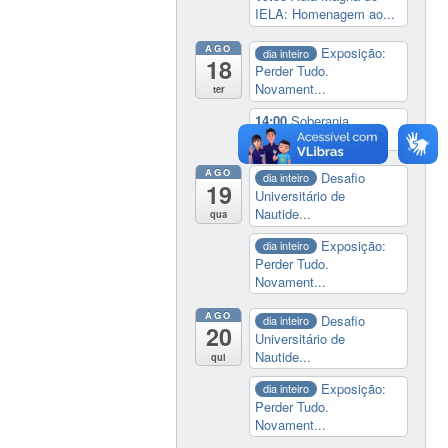
IELA: Homenagem ao...
AGO
Exposição:
dia inteiro
18
Perder Tudo.
Novament...
ter
14:00
Soberania
tecnológica e digital
AGO
Desafio
dia inteiro
19
Universitário de
Nautide...
qua
Exposição:
dia inteiro
Perder Tudo.
Novament...
AGO
Desafio
dia inteiro
20
Universitário de
Nautide...
qui
Exposição:
dia inteiro
Perder Tudo.
Novament...