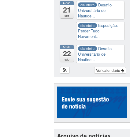
AGO
Desafio
dia inteiro
21
Universitário de
Nautide...
sex
Exposição:
dia inteiro
Perder Tudo.
Novament...
AGO
Desafio
dia inteiro
22
Universitário de
Nautide...
sáb
Ver calendário
Arquivo de notícias