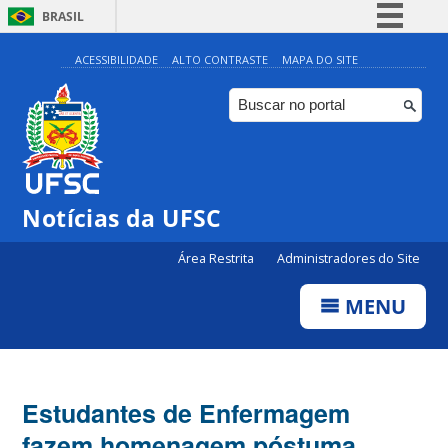
BRASIL
Simplifique!
ACESSIBILIDADE
ALTO CONTRASTE
MAPA DO SITE
Comunica BR
Participe
Acesso à informação
Legislação
Notícias da UFSC
Canais
Área Restrita
Administradores do Site
MENU
Estudantes de Enfermagem
fazem homenagem póstuma