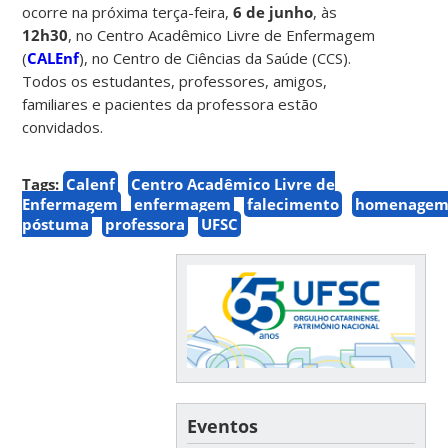
ocorre na próxima terça-feira,
6 de junho
, às
12h30
, no Centro Acadêmico Livre de Enfermagem
(
CALEnf
), no Centro de Ciências da Saúde (CCS).
Todos os estudantes, professores, amigos,
familiares e pacientes da professora estão
convidados.
Tags:
Calenf
Centro Acadêmico Livre de
Enfermagem
enfermagem
falecimento
homenage
póstuma
professora
UFSC
Eventos