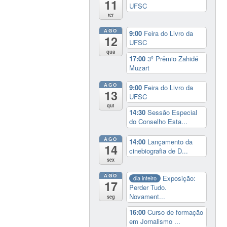
11
UFSC
ter
AGO
9:00
Feira do Livro da
12
UFSC
qua
17:00
3º Prêmio Zahidé
Muzart
AGO
9:00
Feira do Livro da
13
UFSC
qui
14:30
Sessão Especial
do Conselho Esta...
AGO
14:00
Lançamento da
14
cinebiografia de D...
sex
AGO
Exposição:
dia inteiro
17
Perder Tudo.
Novament...
seg
16:00
Curso de formação
em Jornalismo ...