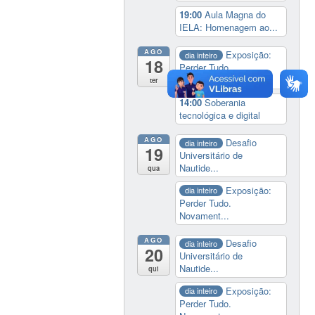
19:00
Aula Magna do
IELA: Homenagem ao...
AGO
Exposição:
dia inteiro
18
Perder Tudo.
Novament...
ter
14:00
Soberania
tecnológica e digital
AGO
Desafio
dia inteiro
19
Universitário de
Nautide...
qua
Exposição:
dia inteiro
Perder Tudo.
Novament...
AGO
Desafio
dia inteiro
20
Universitário de
Nautide...
qui
Exposição:
dia inteiro
Perder Tudo.