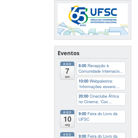
Eventos
AGO
8:00
Recepção à
7
Comunidade Internacio...
sex
10:00
Webpalestra:
‘Informações essenc...
20:00
Cineclube África
no Cinema: ‘Coc...
AGO
9:00
Feira do Livro da
10
UFSC
seg
AGO
9:00
Feira do Livro da