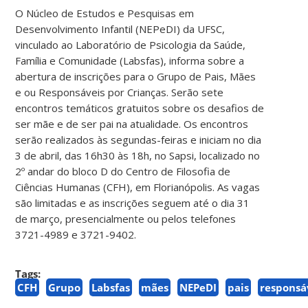
O Núcleo de Estudos e Pesquisas em
Desenvolvimento Infantil (NEPeDI) da UFSC,
vinculado ao Laboratório de Psicologia da Saúde,
Família e Comunidade (Labsfas), informa sobre a
abertura de inscrições para o Grupo de Pais, Mães
e ou Responsáveis por Crianças. Serão sete
encontros temáticos gratuitos sobre os desafios de
ser mãe e de ser pai na atualidade. Os encontros
serão realizados às segundas-feiras e iniciam no dia
3 de abril, das 16h30 às 18h, no Sapsi, localizado no
2º andar do bloco D do Centro de Filosofia de
Ciências Humanas (CFH), em Florianópolis. As vagas
são limitadas e as inscrições seguem até o dia 31
de março, presencialmente ou pelos telefones
3721-4989 e 3721-9402.
Tags:
CFH
Grupo
Labsfas
mães
NEPeDI
pais
responsá