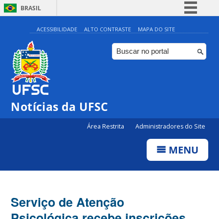
BRASIL
Simplifique!
ACESSIBILIDADE
ALTO CONTRASTE
MAPA DO SITE
Comunica BR
Participe
Acesso à informação
Legislação
Notícias da UFSC
Canais
Área Restrita
Administradores do Site
MENU
Serviço de Atenção
Psicológica recebe inscrições