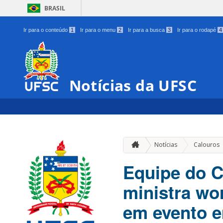
BRASIL
Ir para o conteúdo
1
Ir para o menu
2
Ir para a busca
3
Ir para o rodapé
4
Notícias da UFSC
Notícias
Calouros
Equipe do C
ministra w
em evento 