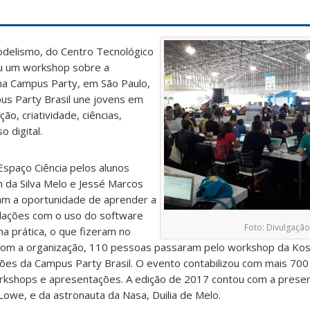
elismo, do Centro Tecnológico
rou um workshop sobre a
na Campus Party, em São Paulo,
pus Party Brasil une jovens em
ão, criatividade, ciências,
 digital.
Espaço Ciência pelos alunos
on da Silva Melo e Jessé Marcos
ram a oportunidade de aprender a
ulações com o uso do software
Foto: Divulgação
na prática, o que fizeram no
 com a organização, 110 pessoas passaram pelo workshop da Ko
ções da Campus Party Brasil. O evento contabilizou com mais 700
rkshops e apresentações. A edição de 2017 contou com a prese
 Lowe, e da astronauta da Nasa, Duilia de Melo.