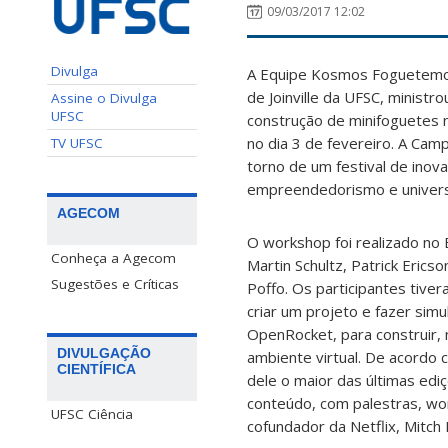
09/03/2017 12:02
Divulga
A Equipe Kosmos Foguetemod
de Joinville da UFSC, minist
Assine o Divulga
UFSC
construção de minifoguetes 
no dia 3 de fevereiro. A Cam
TV UFSC
torno de um festival de inovaç
empreendedorismo e universo
AGECOM
O workshop foi realizado no 
Conheça a Agecom
Martin Schultz, Patrick Erics
Sugestões e Críticas
Poffo. Os participantes tive
criar um projeto e fazer sim
OpenRocket, para construir, 
DIVULGAÇÃO
ambiente virtual. De acordo
CIENTÍFICA
dele o maior das últimas edi
conteúdo, com palestras, wo
UFSC Ciência
cofundador da Netflix, Mitch