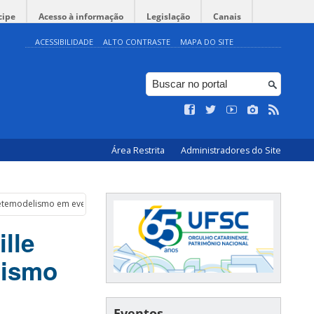
cipe
Acesso à informação
Legislação
Canais
ACESSIBILIDADE
ALTO CONTRASTE
MAPA DO SITE
Área Restrita
Administradores do Site
guetemodelismo em evento em São Paulo
lle
lismo
Eventos