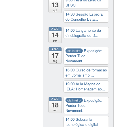
13
UFSC
qui
14:30
Sessão Especial
do Conselho Esta...
AGO
14:00
Lançamento da
14
cinebiografia de D...
sex
AGO
Exposição:
dia inteiro
17
Perder Tudo.
Novament...
seg
16:00
Curso de formação
em Jornalismo ...
19:00
Aula Magna do
IELA: Homenagem ao...
AGO
Exposição:
dia inteiro
18
Perder Tudo.
Novament...
ter
14:00
Soberania
tecnológica e digital