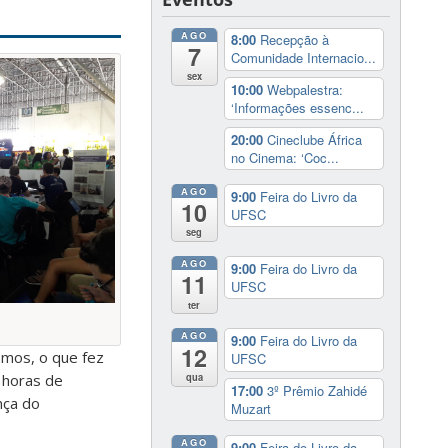
AGO
8:00
Recepção à
7
Comunidade Internacio...
sex
10:00
Webpalestra:
‘Informações essenc...
20:00
Cineclube África
no Cinema: ‘Coc...
AGO
9:00
Feira do Livro da
10
UFSC
seg
AGO
9:00
Feira do Livro da
11
UFSC
ter
AGO
9:00
Feira do Livro da
12
smos, o que fez
UFSC
qua
 horas de
17:00
3º Prêmio Zahidé
nça do
Muzart
AGO
9:00
Feira do Livro da