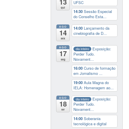
13
UFSC
qui
14:30
Sessão Especial
do Conselho Esta...
AGO
14:00
Lançamento da
14
cinebiografia de D...
sex
AGO
Exposição:
dia inteiro
17
Perder Tudo.
Novament...
seg
16:00
Curso de formação
em Jornalismo ...
19:00
Aula Magna do
IELA: Homenagem ao...
AGO
Exposição:
dia inteiro
18
Perder Tudo.
Novament...
ter
14:00
Soberania
tecnológica e digital