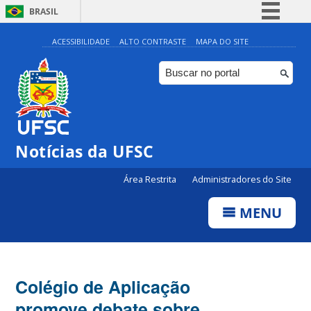
BRASIL
Simplifique!
ACESSIBILIDADE
ALTO CONTRASTE
MAPA DO SITE
Comunica BR
Participe
Acesso à informação
Legislação
Notícias da UFSC
Canais
Área Restrita
Administradores do Site
MENU
Colégio de Aplicação
promove debate sobre