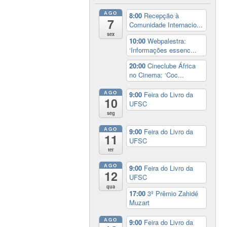
AGO
8:00
Recepção à
7
Comunidade Internacio...
sex
10:00
Webpalestra:
‘Informações essenc...
20:00
Cineclube África
no Cinema: ‘Coc...
AGO
9:00
Feira do Livro da
10
UFSC
seg
AGO
9:00
Feira do Livro da
11
UFSC
ter
AGO
9:00
Feira do Livro da
12
UFSC
qua
17:00
3º Prêmio Zahidé
Muzart
AGO
9:00
Feira do Livro da