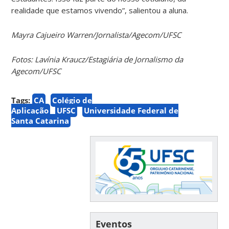
realidade que estamos vivendo”, salientou a aluna.
Mayra Cajueiro Warren/
Jornalista/Agecom/UFSC
Fotos: Lavínia Kraucz/Estagiária de Jornalismo da
Agecom/UFSC
Tags:
CA
Colégio de
Aplicação
UFSC
Universidade Federal de
Santa Catarina
Eventos