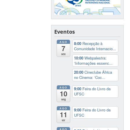
Eventos
AGO
8:00
Recepção à
7
Comunidade Internacio...
sex
10:00
Webpalestra:
‘Informações essenc...
20:00
Cineclube África
no Cinema: ‘Coc...
AGO
9:00
Feira do Livro da
10
UFSC
seg
AGO
9:00
Feira do Livro da
11
UFSC
ter
AGO