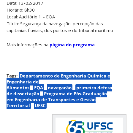
Data: 13/02/2017
Horário: 8h30
Local: Auditório 1 – EQA
Título: Segurança da navegação: percepção das
capitanias fluviais, dos portos e do tribunal marítimo
Mais informações na
página do programa
.
Tags:
Departamento de Engenharia Química e
Engenharia de
Alimentos
EQA
navegação
primeira defesa
de dissertação
Programa de Pós-Graduação
em Engenharia de Transportes e Gestão
Territorial
UFSC