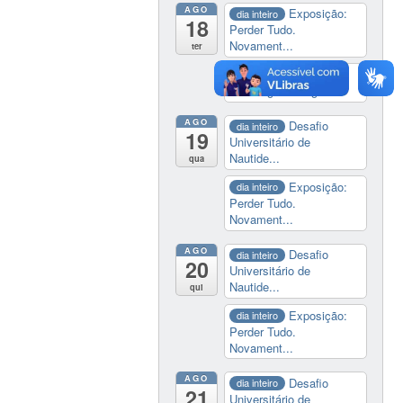
AGO
Exposição:
dia inteiro
18
Perder Tudo.
Novament...
ter
14:00
Soberania
tecnológica e digital
AGO
Desafio
dia inteiro
19
Universitário de
Nautide...
qua
Exposição:
dia inteiro
Perder Tudo.
Novament...
AGO
Desafio
dia inteiro
20
Universitário de
Nautide...
qui
Exposição:
dia inteiro
Perder Tudo.
Novament...
AGO
Desafio
dia inteiro
21
Universitário de