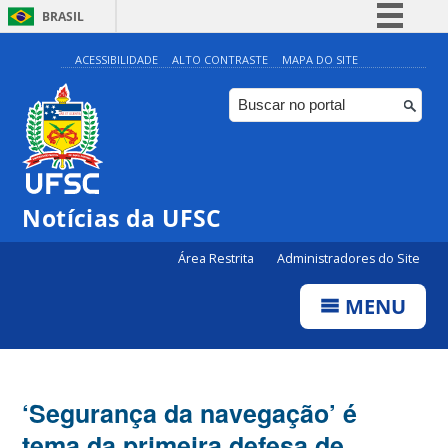
BRASIL
Simplifique!
ACESSIBILIDADE
ALTO CONTRASTE
MAPA DO SITE
Comunica BR
Participe
Acesso à informação
Legislação
Notícias da UFSC
Canais
Área Restrita
Administradores do Site
MENU
‘Segurança da navegação’ é
tema da primeira defesa de