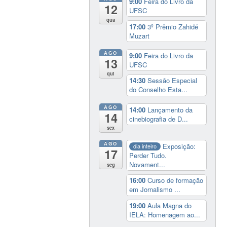
9:00
Feira do Livro da
12
UFSC
qua
17:00
3º Prêmio Zahidé
Muzart
AGO
9:00
Feira do Livro da
13
UFSC
qui
14:30
Sessão Especial
do Conselho Esta...
AGO
14:00
Lançamento da
14
cinebiografia de D...
sex
AGO
Exposição:
dia inteiro
17
Perder Tudo.
Novament...
seg
16:00
Curso de formação
em Jornalismo ...
19:00
Aula Magna do
IELA: Homenagem ao...