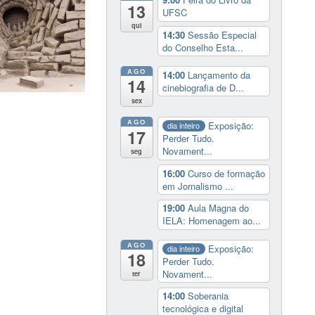
13
UFSC
qui
14:30
Sessão Especial
do Conselho Esta...
AGO
14:00
Lançamento da
14
cinebiografia de D...
sex
AGO
Exposição:
dia inteiro
17
Perder Tudo.
Novament...
seg
16:00
Curso de formação
em Jornalismo ...
19:00
Aula Magna do
IELA: Homenagem ao...
AGO
Exposição:
dia inteiro
18
Perder Tudo.
Novament...
ter
14:00
Soberania
tecnológica e digital