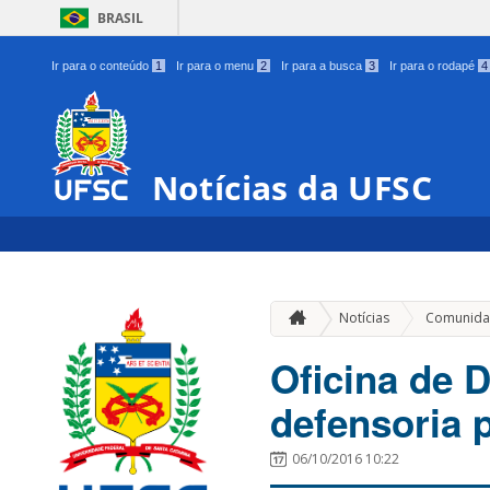
BRASIL
Ir para o conteúdo
1
Ir para o menu
2
Ir para a busca
3
Ir para o rodapé
4
Notícias da UFSC
Notícias
Comunida
Oficina de 
defensoria 
06/10/2016 10:22