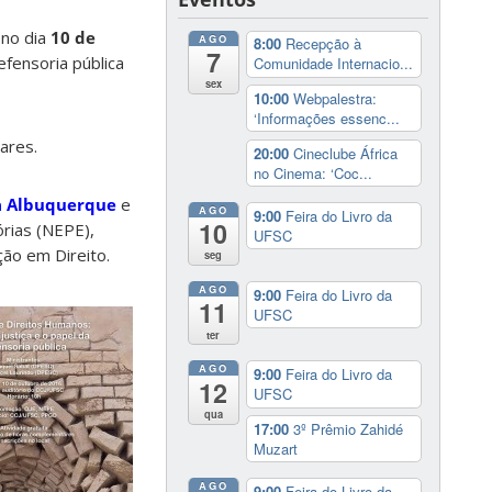
 no dia
10 de
AGO
8:00
Recepção à
7
efensoria pública
Comunidade Internacio...
sex
10:00
Webpalestra:
‘Informações essenc...
ares.
20:00
Cineclube África
no Cinema: ‘Coc...
a Albuquerque
e
AGO
9:00
Feira do Livro da
10
rias (NEPE),
UFSC
ão em Direito.
seg
AGO
9:00
Feira do Livro da
11
UFSC
ter
AGO
9:00
Feira do Livro da
12
UFSC
qua
17:00
3º Prêmio Zahidé
Muzart
AGO
9:00
Feira do Livro da