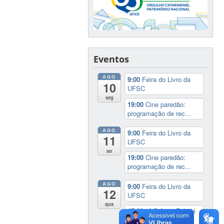
Eventos
AGO
9:00
Feira do Livro da
10
UFSC
seg
19:00
Cine paredão:
programação de rec...
AGO
9:00
Feira do Livro da
11
UFSC
ter
19:00
Cine paredão:
programação de rec...
AGO
9:00
Feira do Livro da
12
UFSC
qua
17:00
3º Prêmio Zahidé
Muzart