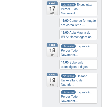
AGO
Exposição:
dia inteiro
17
Perder Tudo.
Novament...
seg
16:00
Curso de formação
em Jornalismo ...
19:00
Aula Magna do
IELA: Homenagem ao...
AGO
Exposição:
dia inteiro
18
Perder Tudo.
Novament...
ter
14:00
Soberania
tecnológica e digital
AGO
Desafio
dia inteiro
19
Universitário de
Nautide...
qua
Exposição:
dia inteiro
Perder Tudo.
Novament...