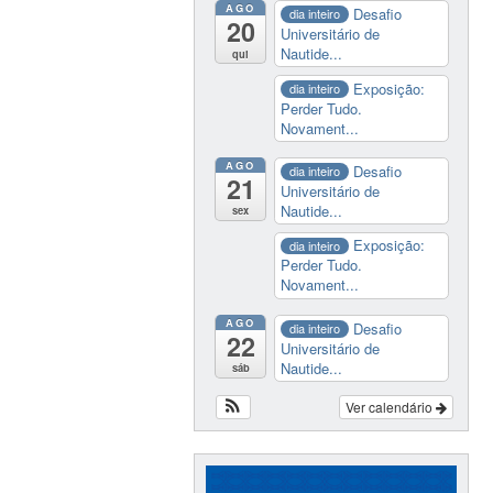
AGO
Desafio
dia inteiro
20
Universitário de
Nautide...
qui
Exposição:
dia inteiro
Perder Tudo.
Novament...
AGO
Desafio
dia inteiro
21
Universitário de
Nautide...
sex
Exposição:
dia inteiro
Perder Tudo.
Novament...
AGO
Desafio
dia inteiro
22
Universitário de
Nautide...
sáb
Ver calendário