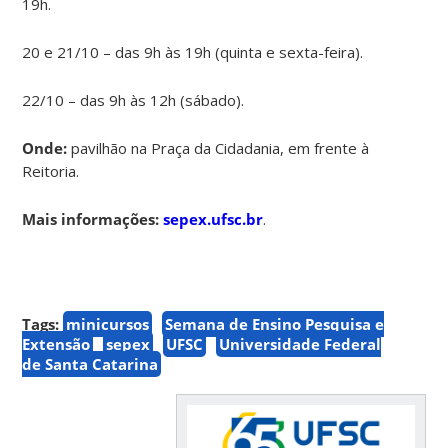
19h.
20 e 21/10 – das 9h às 19h (quinta e sexta-feira).
22/10 – das 9h às 12h (sábado).
Onde:
pavilhão na Praça da Cidadania, em frente à
Reitoria.
Mais informações:
sepex.ufsc.br
.
Tags:
minicursos
Semana de Ensino Pesquisa e
Extensão
sepex
UFSC
Universidade Federal
de Santa Catarina