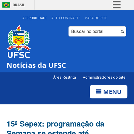
BRASIL
Simplifique!
ACESSIBILIDADE
ALTO CONTRASTE
MAPA DO SITE
Comunica BR
Participe
Acesso à informação
Legislação
Notícias da UFSC
Canais
Área Restrita
Administradores do Site
MENU
15ª Sepex: programação da
Semana se estende até