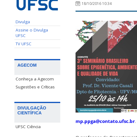
18/10/2016 10:34
Divulga
Assine o Divulga
UFSC
TV UFSC
AGECOM
Conheça a Agecom
Sugestões e Críticas
DIVULGAÇÃO
CIENTÍFICA
mp.ppga@contato.ufsc.br
.
UFSC Ciência