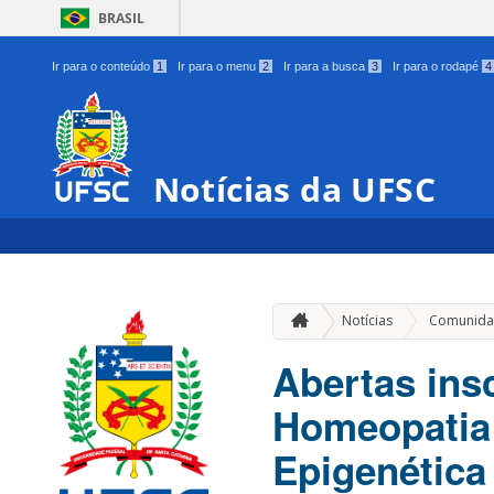
BRASIL
Ir para o conteúdo
1
Ir para o menu
2
Ir para a busca
3
Ir para o rodapé
4
Notícias da UFSC
Notícias
Comunida
Abertas ins
Homeopatia 
Epigenética