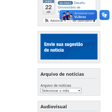
AGO
Desafio
dia inteiro
22
Universitário de
Nautide...
sáb
Adicionar
Ver calendário
Arquivo de notícias
Arquivo de notícias
Audiovisual