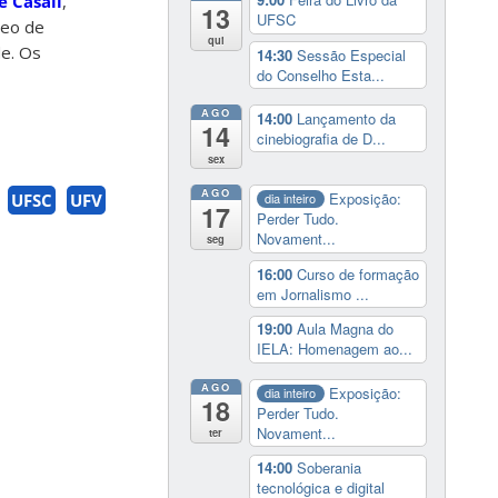
e Casali
,
13
UFSC
leo de
qui
de. Os
14:30
Sessão Especial
do Conselho Esta...
AGO
14:00
Lançamento da
14
cinebiografia de D...
sex
AGO
Exposição:
UFSC
UFV
dia inteiro
17
Perder Tudo.
Novament...
seg
16:00
Curso de formação
em Jornalismo ...
19:00
Aula Magna do
IELA: Homenagem ao...
AGO
Exposição:
dia inteiro
18
Perder Tudo.
Novament...
ter
14:00
Soberania
tecnológica e digital