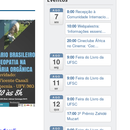
AGO
8:00
Recepção à
7
Comunidade Internacio...
sex
10:00
Webpalestra:
‘Informações essenc...
20:00
Cineclube África
no Cinema: ‘Coc...
AGO
9:00
Feira do Livro da
10
UFSC
seg
AGO
9:00
Feira do Livro da
11
UFSC
ter
AGO
9:00
Feira do Livro da
12
UFSC
qua
17:00
3º Prêmio Zahidé
Muzart
AGO
9:00
Feira do Livro da