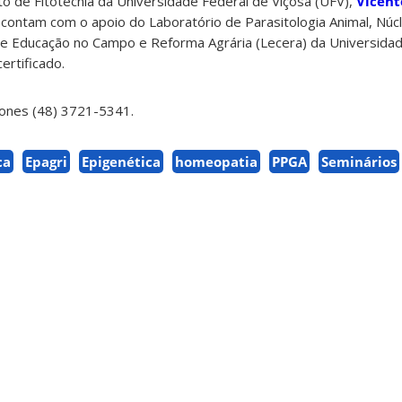
 de Fitotecnia da Universidade Federal de Viçosa (UFV),
Vicent
 contam com o apoio do Laboratório de Parasitologia Animal, Núc
de Educação no Campo e Reforma Agrária (Lecera) da Universida
certificado.
fones (48) 3721-5341.
ca
Epagri
Epigenética
homeopatia
PPGA
Seminários