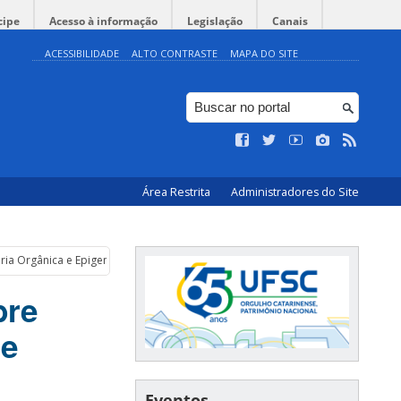
cipe
Acesso à informação
Legislação
Canais
ACESSIBILIDADE
ALTO CONTRASTE
MAPA DO SITE
Área Restrita
Administradores do Site
ia Orgânica e Epigenética
bre
 e
Eventos