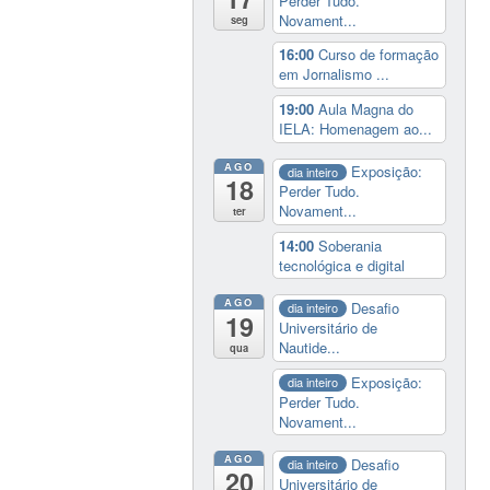
Perder Tudo.
Novament...
seg
16:00
Curso de formação
em Jornalismo ...
19:00
Aula Magna do
IELA: Homenagem ao...
AGO
Exposição:
dia inteiro
18
Perder Tudo.
Novament...
ter
14:00
Soberania
tecnológica e digital
AGO
Desafio
dia inteiro
19
Universitário de
Nautide...
qua
Exposição:
dia inteiro
Perder Tudo.
Novament...
AGO
Desafio
dia inteiro
20
Universitário de