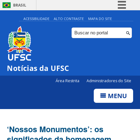
BRASIL
Simplifique!
ACESSIBILIDADE
ALTO CONTRASTE
MAPA DO SITE
Comunica BR
Participe
Acesso à informação
Legislação
Notícias da UFSC
Canais
Área Restrita
Administradores do Site
MENU
‘Nossos Monumentos’: os
significados da homenagem