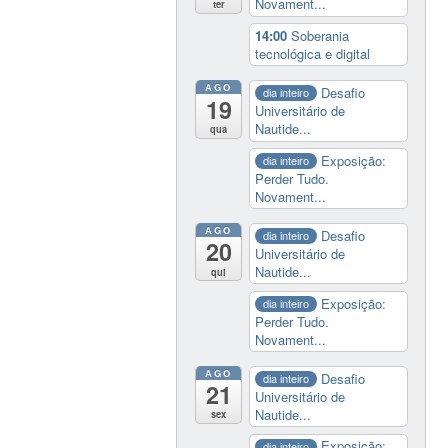
Novament...
ter
14:00
Soberania
tecnológica e digital
AGO
Desafio
dia inteiro
19
Universitário de
Nautide...
qua
Exposição:
dia inteiro
Perder Tudo.
Novament...
AGO
Desafio
dia inteiro
20
Universitário de
Nautide...
qui
Exposição:
dia inteiro
Perder Tudo.
Novament...
AGO
Desafio
dia inteiro
21
Universitário de
Nautide...
sex
Exposição:
dia inteiro