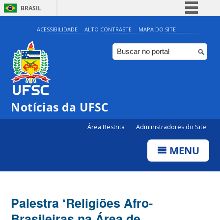
BRASIL
Simplifique!
ACESSIBILIDADE
ALTO CONTRASTE
MAPA DO SITE
Comunica BR
Participe
Acesso à informação
Legislação
Notícias da UFSC
Canais
Área Restrita
Administradores do Site
MENU
Palestra ‘Religiões Afro-
Brasileiras na Área de