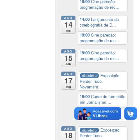
19:00
Cine paredão:
programação de rec...
AGO
14:00
Lançamento da
14
cinebiografia de D...
sex
19:00
Cine paredão:
programação de rec...
AGO
19:00
Cine paredão:
15
programação de rec...
sáb
AGO
Exposição:
dia inteiro
17
Perder Tudo.
Novament...
seg
16:00
Curso de formação
em Jornalismo ...
19:00
Aula Magna do
IELA: Homenagem ao...
AGO
Exposição:
dia inteiro
18
Perder Tudo.