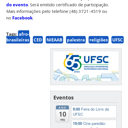
do evento
. Será emitido certificado de participação.
Mais informações pelo telefone (48) 3721-4519 ou
no
Facebook
.
Tags:
afro-
brasileiras
CED
NIEAAB
palestra
religiões
UFSC
Eventos
AGO
9:00
Feira do Livro da
10
UFSC
seg
19:00
Cine paredão: