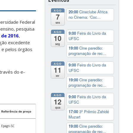
AGO
20:00
Cineclube África
7
no Cinema: ‘Coc...
versidade Federal
sex
 ensino, pesquisa
AGO
9:00
Feira do Livro da
o de 2016
,
10
UFSC
ução excedente
seg
19:00
Cine paredão:
s e pelos órgãos
programação de rec...
AGO
9:00
Feira do Livro da
11
UFSC
través do e-
ter
19:00
Cine paredão:
programação de rec...
AGO
9:00
Feira do Livro da
12
UFSC
qua
17:00
3º Prêmio Zahidé
Referência de preço
Muzart
19:00
Cine paredão:
Epagri-SC
programação de rec...