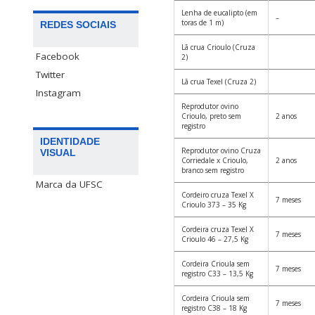
Lenha de eucalipto (em
–
toras de 1 m)
REDES SOCIAIS
Lã crua Crioulo (Cruza
Facebook
2)
Twitter
Lã crua Texel (Cruza 2)
Instagram
Reprodutor ovino
Crioulo, preto sem
2 anos
registro
IDENTIDADE
Reprodutor ovino Cruza
VISUAL
Corriedale x Crioulo,
2 anos
branco sem registro
Marca da UFSC
Cordeiro cruza Texel X
7 meses
Crioulo 373 – 35 Kg
Cordeira cruza Texel X
7 meses
Crioulo 46 – 27,5 Kg
Cordeira Crioula sem
7 meses
registro C33 – 13,5 Kg
Cordeira Crioula sem
7 meses
registro C38 – 18 Kg