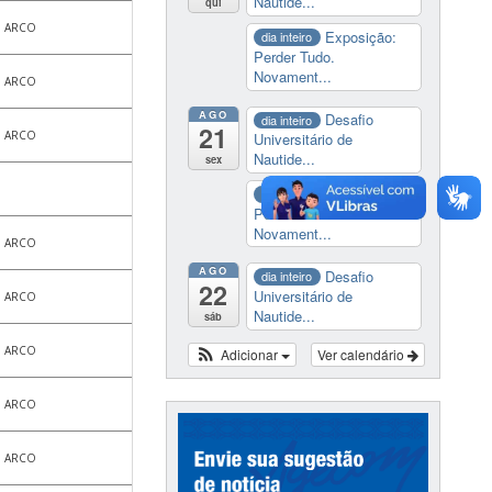
Nautide...
qui
ARCO
Exposição:
dia inteiro
Perder Tudo.
Novament...
ARCO
AGO
Desafio
dia inteiro
21
ARCO
Universitário de
Nautide...
sex
Exposição:
dia inteiro
Perder Tudo.
Novament...
ARCO
AGO
Desafio
dia inteiro
22
Universitário de
ARCO
Nautide...
sáb
ARCO
Adicionar
Ver calendário
ARCO
ARCO