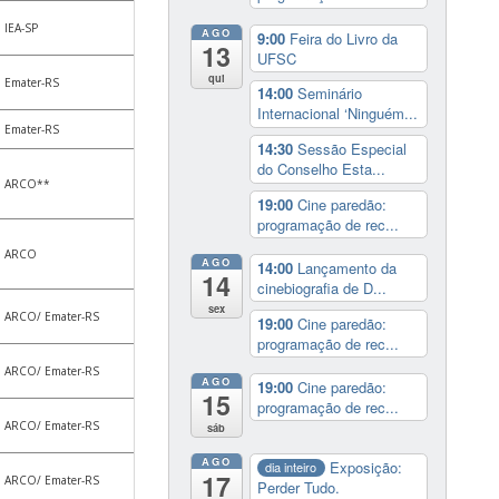
IEA-SP
AGO
9:00
Feira do Livro da
13
UFSC
qui
Emater-RS
14:00
Seminário
Internacional ‘Ninguém...
Emater-RS
14:30
Sessão Especial
do Conselho Esta...
ARCO**
19:00
Cine paredão:
programação de rec...
ARCO
AGO
14:00
Lançamento da
14
cinebiografia de D...
sex
ARCO/ Emater-RS
19:00
Cine paredão:
programação de rec...
ARCO/ Emater-RS
AGO
19:00
Cine paredão:
15
programação de rec...
ARCO/ Emater-RS
sáb
AGO
Exposição:
dia inteiro
17
ARCO/ Emater-RS
Perder Tudo.