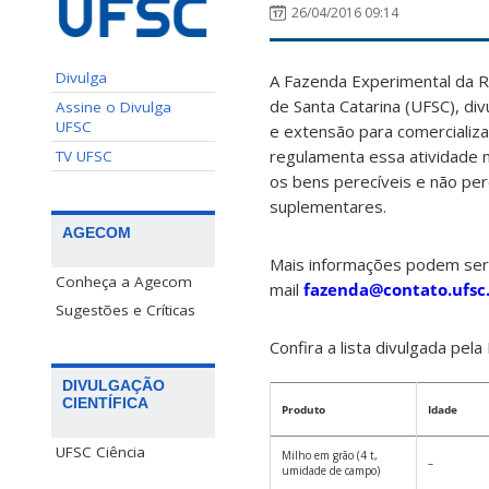
26/04/2016 09:14
Divulga
A Fazenda Experimental da Re
de Santa Catarina (UFSC), di
Assine o Divulga
UFSC
e extensão para comercializ
regulamenta essa atividade 
TV UFSC
os bens perecíveis e não per
suplementares.
AGECOM
Mais informações podem ser 
Conheça a Agecom
mail
fazenda@contato.ufsc
Sugestões e Críticas
Confira a lista divulgada pe
DIVULGAÇÃO
CIENTÍFICA
Produto
Idade
UFSC Ciência
Milho em grão (4 t,
–
umidade de campo)