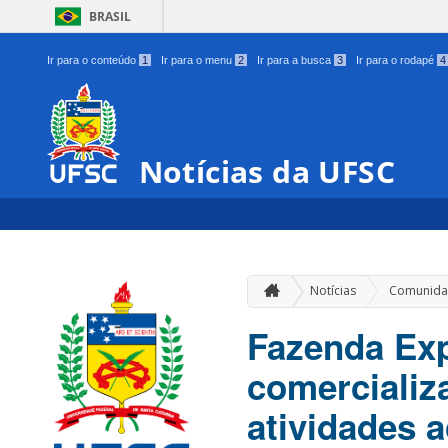
BRASIL
Ir para o conteúdo
1
Ir para o menu
2
Ir para a busca
3
Ir para o rodapé
4
Notícias da UFSC
Notícias
Comunida
Fazenda Ex
comercializ
atividades 