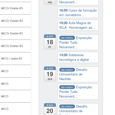
Novament...
seg
ARCO/ Emater-RS
16:00
Curso de formação
em Jornalismo ...
ARCO/ Emater-RS
19:00
Aula Magna do
IELA: Homenagem ao...
ARCO/ Emater-RS
AGO
Exposição:
dia inteiro
18
Perder Tudo.
ARCO/ Emater-RS
Novament...
ter
14:00
Soberania
ARCO / mater-RS
tecnológica e digital
AGO
Desafio
dia inteiro
ARCO
19
Universitário de
Nautide...
qua
ARCO
Exposição:
dia inteiro
Perder Tudo.
Novament...
ARCO
AGO
Desafio
dia inteiro
20
ARCO
Universitário de