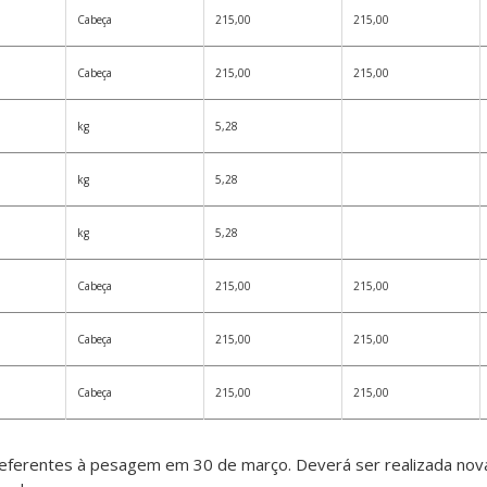
Cabeça
215,00
215,00
Cabeça
215,00
215,00
kg
5,28
kg
5,28
kg
5,28
Cabeça
215,00
215,00
Cabeça
215,00
215,00
Cabeça
215,00
215,00
referentes à pesagem em 30 de março. Deverá ser realizada no