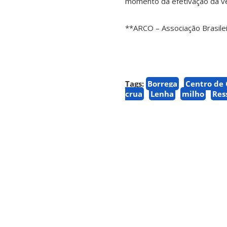
momento da efetivação da v
**ARCO – Associação Brasilei
Tags:
Borrega
Centro de 
crua
Lenha
milho
Res