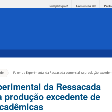
Simplifique!
Comunica BR
Parti
»
de
Fazenda Experimental da Ressacada comercializa produção excedent
perimental da Ressacada
a produção excedente de
acadêmicas