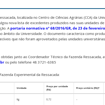
ssacada, localizada no Centro de Ciências Agrárias (CCA) da Uni
vulgou nova lista de excedentes produzidos nas suas unidades de
ação. A
portaria normativa nº 68/2016/GR, de 23 de fevereir
no âmbito da Universidade. O documento caracteriza como prod
ecíveis que não foram aproveitados pelas unidades universitária
obtidas junto ao Coordenador Técnico da Fazenda Ressacada, a
.br
ou pelo telefone 48 3721-6385
la Fazenda Experimental da Ressacada:
Preço por unidade
Unidade
Preço unitário (R$)*
(R$)
Kg
0,72
–