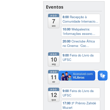
Eventos
AGO
8:00
Recepção à
7
Comunidade Internacio...
sex
10:00
Webpalestra:
‘Informações essenc...
20:00
Cineclube África
no Cinema: ‘Coc...
AGO
9:00
Feira do Livro da
10
UFSC
seg
AGO
9:00
Feira do Livro da
11
UFSC
ter
AGO
9:00
Feira do Livro da
12
UFSC
qua
17:00
3º Prêmio Zahidé
Muzart