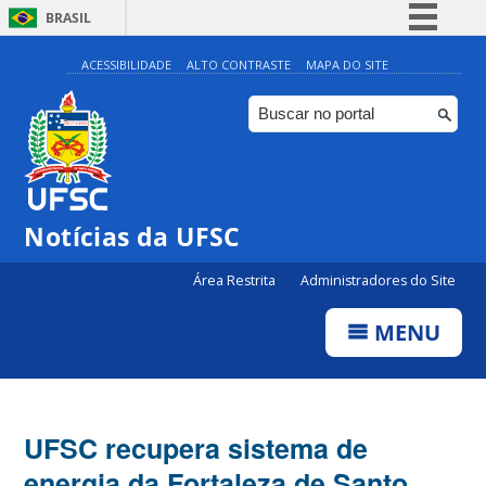
BRASIL
Simplifique!
ACESSIBILIDADE
ALTO CONTRASTE
MAPA DO SITE
Comunica BR
Participe
Acesso à informação
Legislação
Notícias da UFSC
Canais
Área Restrita
Administradores do Site
MENU
UFSC recupera sistema de
energia da Fortaleza de Santo