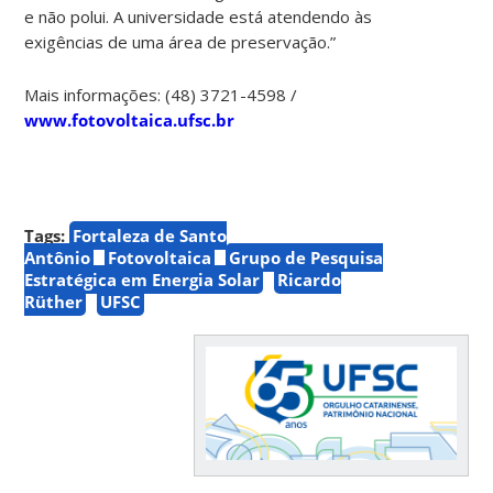
e não polui. A universidade está atendendo às
exigências de uma área de preservação.”
Mais informações: (48) 3721-4598 /
www.fotovoltaica.ufsc.br
Tags:
Fortaleza de Santo
Antônio
Fotovoltaica
Grupo de Pesquisa
Estratégica em Energia Solar
Ricardo
Rüther
UFSC