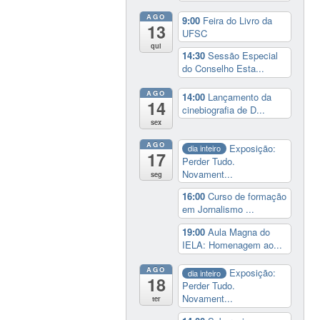
AGO
9:00
Feira do Livro da
13
UFSC
qui
14:30
Sessão Especial
do Conselho Esta...
AGO
14:00
Lançamento da
14
cinebiografia de D...
sex
AGO
Exposição:
dia inteiro
17
Perder Tudo.
Novament...
seg
16:00
Curso de formação
em Jornalismo ...
19:00
Aula Magna do
IELA: Homenagem ao...
AGO
Exposição:
dia inteiro
18
Perder Tudo.
Novament...
ter