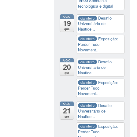
14:00
Soberania
tecnológica e digital
AGO
Desafio
dia inteiro
19
Universitário de
Nautide...
qua
Exposição:
dia inteiro
Perder Tudo.
Novament...
AGO
Desafio
dia inteiro
20
Universitário de
Nautide...
qui
Exposição:
dia inteiro
Perder Tudo.
Novament...
AGO
Desafio
dia inteiro
21
Universitário de
Nautide...
sex
Exposição:
dia inteiro
Perder Tudo.