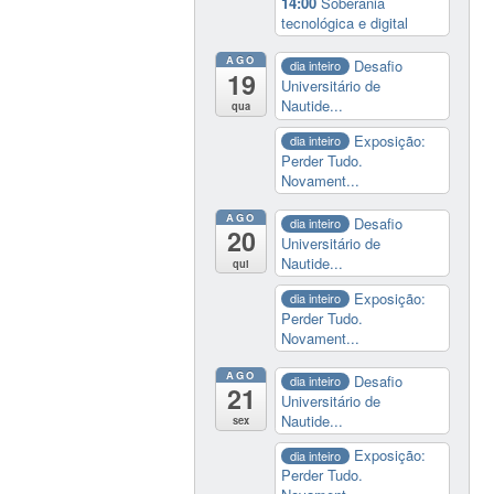
14:00
Soberania
tecnológica e digital
AGO
Desafio
dia inteiro
19
Universitário de
Nautide...
qua
Exposição:
dia inteiro
Perder Tudo.
Novament...
AGO
Desafio
dia inteiro
20
Universitário de
Nautide...
qui
Exposição:
dia inteiro
Perder Tudo.
Novament...
AGO
Desafio
dia inteiro
21
Universitário de
Nautide...
sex
Exposição:
dia inteiro
Perder Tudo.