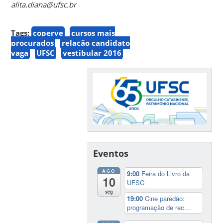
alita.diana@ufsc.br
Tags:
coperve
cursos mais
procurados
relação candidato
vaga
UFSC
vestibular 2016
Eventos
AGO
9:00
Feira do Livro da
10
UFSC
seg
19:00
Cine paredão:
programação de rec...