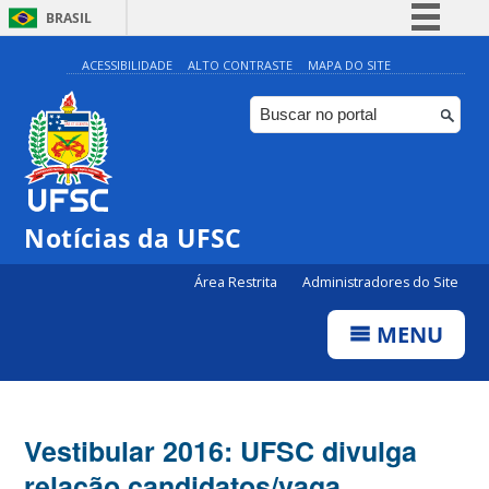
BRASIL
Simplifique!
ACESSIBILIDADE
ALTO CONTRASTE
MAPA DO SITE
Comunica BR
Participe
Acesso à informação
Legislação
Notícias da UFSC
Canais
Área Restrita
Administradores do Site
MENU
Vestibular 2016: UFSC divulga
relação candidatos/vaga