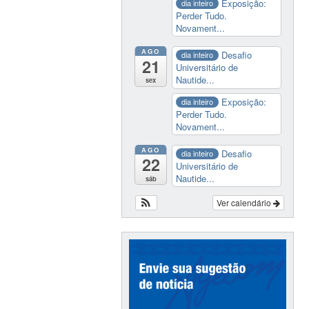
Exposição:
dia inteiro
Perder Tudo.
Novament...
AGO
Desafio
dia inteiro
21
Universitário de
Nautide...
sex
Exposição:
dia inteiro
Perder Tudo.
Novament...
AGO
Desafio
dia inteiro
22
Universitário de
Nautide...
sáb
Ver calendário