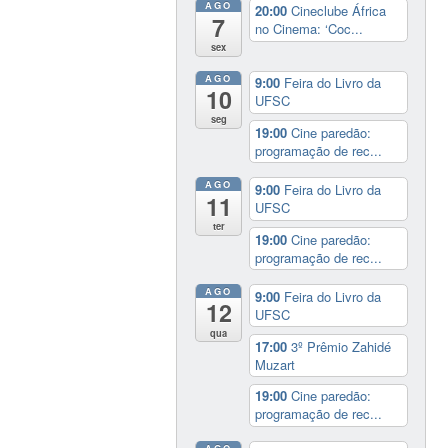
AGO
20:00
Cineclube África
7
no Cinema: ‘Coc...
sex
AGO
9:00
Feira do Livro da
10
UFSC
seg
19:00
Cine paredão:
programação de rec...
AGO
9:00
Feira do Livro da
11
UFSC
ter
19:00
Cine paredão:
programação de rec...
AGO
9:00
Feira do Livro da
12
UFSC
qua
17:00
3º Prêmio Zahidé
Muzart
19:00
Cine paredão:
programação de rec...
AGO