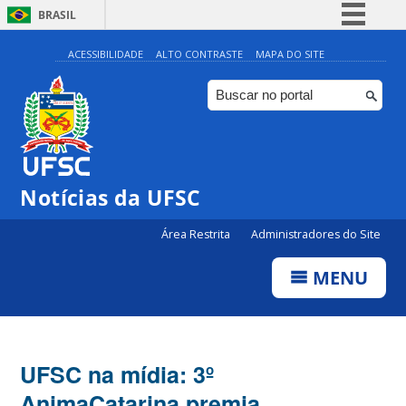
BRASIL
Simplifique!
ACESSIBILIDADE
ALTO CONTRASTE
MAPA DO SITE
Comunica BR
Participe
Acesso à informação
Legislação
Notícias da UFSC
Canais
Área Restrita
Administradores do Site
MENU
UFSC na mídia: 3º
AnimaCatarina premia