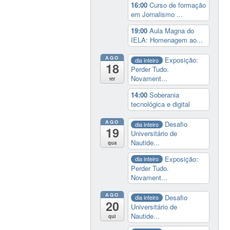
16:00
Curso de formação
em Jornalismo ...
19:00
Aula Magna do
IELA: Homenagem ao...
AGO
Exposição:
dia inteiro
18
Perder Tudo.
Novament...
ter
14:00
Soberania
tecnológica e digital
AGO
Desafio
dia inteiro
19
Universitário de
Nautide...
qua
Exposição:
dia inteiro
Perder Tudo.
Novament...
AGO
Desafio
dia inteiro
20
Universitário de
Nautide...
qui