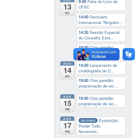
9:00
Feira do Livro da
13
UFSC
qui
14:00
Seminário
Internacional ‘Ninguém...
14:30
Sessão Especial
do Conselho Esta...
19:00
Cine paredão:
programação de rec...
AGO
14:00
Lançamento da
14
cinebiografia de D...
sex
19:00
Cine paredão:
programação de rec...
AGO
19:00
Cine paredão:
15
programação de rec...
sáb
AGO
Exposição:
dia inteiro
17
Perder Tudo.
Novament...
seg