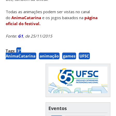
Todas as animações podem ser vistas no canal
do
AnimaCatarina
e os jogos baixados na
página
oficial do festival.
Fonte:
G1
, de 25/11/2015
Tags:
3º
AnimaCatarina
animação
games
UFSC
Eventos