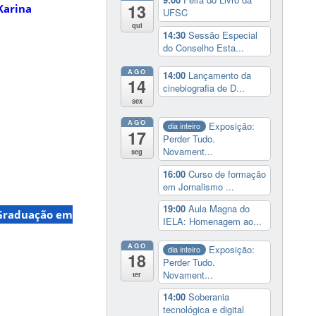
13
Karina
UFSC
qui
14:30
Sessão Especial
do Conselho Esta...
AGO
14:00
Lançamento da
14
cinebiografia de D...
sex
AGO
Exposição:
dia inteiro
17
Perder Tudo.
Novament...
seg
16:00
Curso de formação
em Jornalismo ...
19:00
Aula Magna do
-Graduação em
IELA: Homenagem ao...
AGO
Exposição:
dia inteiro
18
Perder Tudo.
Novament...
ter
14:00
Soberania
tecnológica e digital