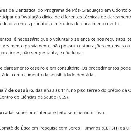
área de Dentística, do Programa de Pós-Graduação em Odontolo
ticipar da “Avaliação clínica de diferentes técnicas de clareamento
ia de diferentes produtos e métodos de clareamento dental.
entos, é necessário que o voluntário se encaixe nos requisitos: t
o clareamento previamente; não possuir restaurações extensas o
anteriores; não ser gestante; e não fumar.
s de clareamento caseiro e em consultório. Os procedimentos pod
tário, como aumento da sensibilidade dentária.
dia
7 de outubro
, das 8h30 às 11h, no piso térreo do prédio da 
Centro de Ciências da Saúde (CCS).
rcadas superior e inferior é feito sem nenhum custo.
o Comitê de Ética em Pesquisa com Seres Humanos (CEPSH) da U