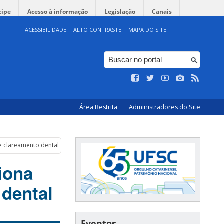
cipe
Acesso à informação
Legislação
Canais
ACESSIBILIDADE
ALTO CONTRASTE
MAPA DO SITE
Área Restrita
Administradores do Site
e clareamento dental
iona
 dental
Eventos