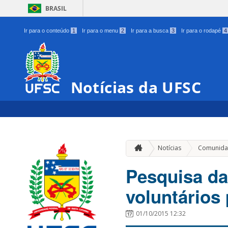
BRASIL
Ir para o conteúdo
1
Ir para o menu
2
Ir para a busca
3
Ir para o rodapé
4
Notícias da UFSC
Notícias
Comunida
Pesquisa da
voluntários
01/10/2015 12:32