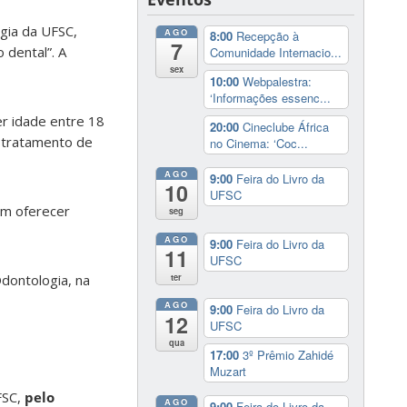
gia da UFSC,
AGO
8:00
Recepção à
7
 dental”. A
Comunidade Internacio...
sex
10:00
Webpalestra:
‘Informações essenc...
er idade entre 18
20:00
Cineclube África
u tratamento de
no Cinema: ‘Coc...
AGO
9:00
Feira do Livro da
10
UFSC
em oferecer
seg
AGO
9:00
Feira do Livro da
11
UFSC
ter
Odontologia, na
AGO
9:00
Feira do Livro da
12
UFSC
qua
17:00
3º Prêmio Zahidé
Muzart
FSC,
pelo
AGO
9:00
Feira do Livro da